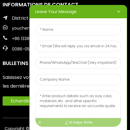
INFORMATIONS DE CONTACT
Leave Your Message
District de Zhifu de la ville de Yantai
youcheng@ytscreenprinter.com
+86 13386383930
0086-05356730996
BULLETINS D'INFORMATION
Saisissez votre adresse e-mail et nous vous enverrons
les dernières informations sur nos offres.
Échantillon De Fruits Gratuit
AI Helps Write
Copyright © 2024 Yantai Youcheng Printing Equipment Co.,