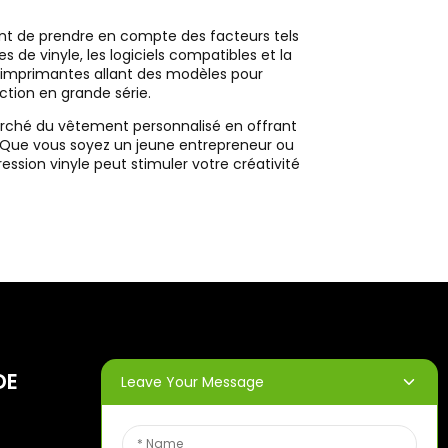
tant de prendre en compte des facteurs tels
 de vinyle, les logiciels compatibles et la
es imprimantes allant des modèles pour
tion en grande série.
 marché du vêtement personnalisé en offrant
é. Que vous soyez un jeune entrepreneur ou
ssion vinyle peut stimuler votre créativité
DE
BULLETINS
Leave Your Message
D'INFORMATION