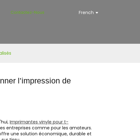
s
Contactez-Nous
French
alisés
onner l’impression de
'hui,
Imprimantes vinyle pour t-
r les entreprises comme pour les amateurs.
offre une solution économique, durable et
sur tissu.