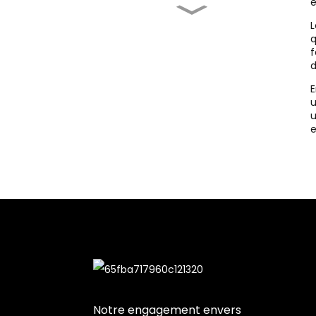
é
L'achat d'une presse à
L
chaud est-il judicieux ?
q
f
d
Meilleure presse à
chaud pour t-shirts :
E
Améliorer...
u
u
Imprimante
e
sérigraphique pour t-
shirts : Un outil
complet...
Machine de sérigraphie
à vendre...
Notre engagement envers