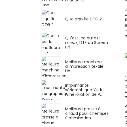
U
c
Que signifie DTG ?
é
m
p
Qu'est-ce qui est
mieux, DTF ou Screen
Pri...
Meilleure machine
d'impression textile :
Ho...
L
m
Imprimante
p
sérigraphique Yudu :
c
Amélioration de P...
p
P
Meilleure presse à
d
chaud pour chemises :
c
Optimisation…
D