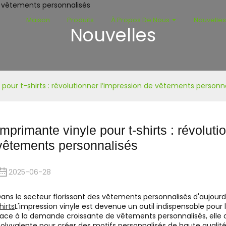
Maison
Produits
À Propos De Nous
Nouvelle
Nouvelles
pour t-shirts : révolutionner l’impression de vêtements personn
Imprimante vinyle pour t-shirts : révoluti
vêtements personnalisés
2025-06-28
ans le secteur florissant des vêtements personnalisés d'aujourd
hirts
L'impression vinyle est devenue un outil indispensable pou
ace à la demande croissante de vêtements personnalisés, elle 
olyvalente pour créer des motifs personnalisés de haute qualité 