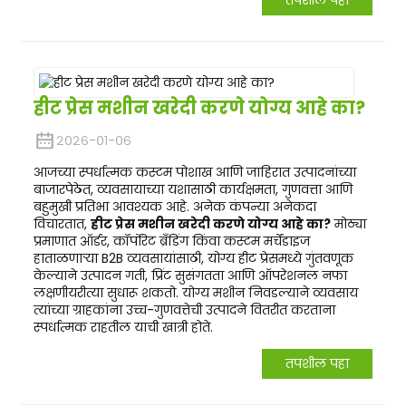
हीट प्रेस मशीन खरेदी करणे योग्य आहे का?
२०२६-०१-०६
आजच्या स्पर्धात्मक कस्टम पोशाख आणि जाहिरात उत्पादनांच्या
बाजारपेठेत, व्यवसायाच्या यशासाठी कार्यक्षमता, गुणवत्ता आणि
बहुमुखी प्रतिभा आवश्यक आहे. अनेक कंपन्या अनेकदा
विचारतात,
हीट प्रेस मशीन खरेदी करणे योग्य आहे का?
मोठ्या
प्रमाणात ऑर्डर, कॉर्पोरेट ब्रँडिंग किंवा कस्टम मर्चेंडाइज
हाताळणाऱ्या B2B व्यवसायांसाठी, योग्य हीट प्रेसमध्ये गुंतवणूक
केल्याने उत्पादन गती, प्रिंट सुसंगतता आणि ऑपरेशनल नफा
लक्षणीयरीत्या सुधारू शकतो. योग्य मशीन निवडल्याने व्यवसाय
त्यांच्या ग्राहकांना उच्च-गुणवत्तेची उत्पादने वितरीत करताना
स्पर्धात्मक राहतील याची खात्री होते.
तपशील पहा