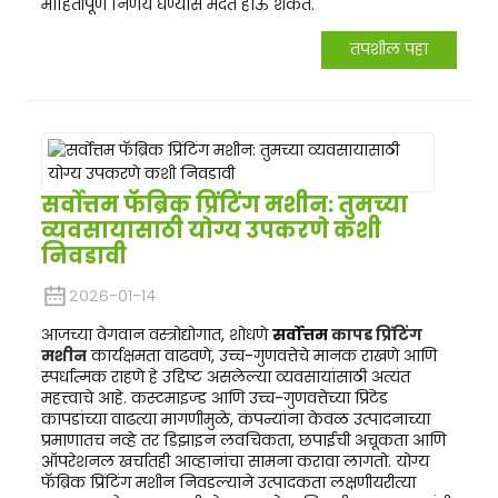
माहितीपूर्ण निर्णय घेण्यास मदत होऊ शकते.
तपशील पहा
सर्वोत्तम फॅब्रिक प्रिंटिंग मशीन: तुमच्या
व्यवसायासाठी योग्य उपकरणे कशी
निवडावी
२०२६-०१-१४
आजच्या वेगवान वस्त्रोद्योगात, शोधणे
सर्वोत्तम
कापड प्रिंटिंग
मशीन
कार्यक्षमता वाढवणे, उच्च-गुणवत्तेचे मानक राखणे आणि
स्पर्धात्मक राहणे हे उद्दिष्ट असलेल्या व्यवसायांसाठी अत्यंत
महत्त्वाचे आहे. कस्टमाइज्ड आणि उच्च-गुणवत्तेच्या प्रिंटेड
कापडांच्या वाढत्या मागणीमुळे, कंपन्यांना केवळ उत्पादनाच्या
प्रमाणातच नव्हे तर डिझाइन लवचिकता, छपाईची अचूकता आणि
ऑपरेशनल खर्चातही आव्हानांचा सामना करावा लागतो. योग्य
फॅब्रिक प्रिंटिंग मशीन निवडल्याने उत्पादकता लक्षणीयरीत्या