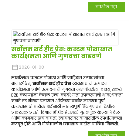
तपशील पहा
सर्वोत्तम शर्ट हीट प्रेस: ​​कस्टम पोशाखात
कार्यक्षमता आणि गुणवत्ता वाढवणे
२०२६-०१-०८
स्पर्धात्मक कस्टम पोशाख आणि जाहिरात उत्पादनांच्या
बाजारपेठेत,
सर्वोत्तम शर्ट हीट प्रेस
व्यवसायाची उत्पादन
कार्यक्षमता आणि उत्पादनाची गुणवत्ता लक्षणीयरीत्या वाढवू शकते.
B2B कंपन्यांना केवळ उच्च-कार्यक्षमता उपकरणांची आवश्यकता
नसते तर मोठ्या प्रमाणात ऑर्डरच्या कठोर मागण्या पूर्ण
करण्यासाठी प्रत्येक शर्टसाठी सातत्यपूर्ण प्रिंट गुणवत्ता देखील
आवश्यक असते. विश्वासार्ह हीट प्रेसमध्ये गुंतवणूक केल्याने वेळ
आणि कामगार खर्च वाचतो, त्याचबरोबर बाजारातील स्पर्धात्मकता
मजबूत होते आणि दीर्घकालीन व्यवसाय वाढीस पाठिंबा मिळतो.
तपशील पहा