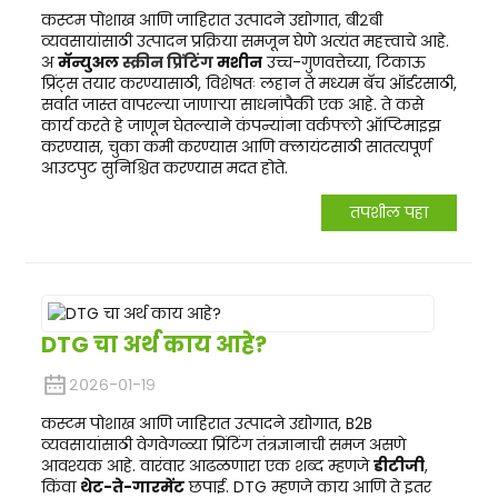
कस्टम पोशाख आणि जाहिरात उत्पादने उद्योगात, बी२बी
व्यवसायांसाठी उत्पादन प्रक्रिया समजून घेणे अत्यंत महत्त्वाचे आहे.
अ
मॅन्युअल
स्क्रीन प्रिंटिंग
मशीन
उच्च-गुणवत्तेच्या, टिकाऊ
प्रिंट्स तयार करण्यासाठी, विशेषतः लहान ते मध्यम बॅच ऑर्डरसाठी,
सर्वात जास्त वापरल्या जाणाऱ्या साधनांपैकी एक आहे. ते कसे
कार्य करते हे जाणून घेतल्याने कंपन्यांना वर्कफ्लो ऑप्टिमाइझ
करण्यास, चुका कमी करण्यास आणि क्लायंटसाठी सातत्यपूर्ण
आउटपुट सुनिश्चित करण्यास मदत होते.
तपशील पहा
DTG चा अर्थ काय आहे?
२०२६-०१-१९
कस्टम पोशाख आणि जाहिरात उत्पादने उद्योगात, B2B
व्यवसायांसाठी वेगवेगळ्या प्रिंटिंग तंत्रज्ञानाची समज असणे
आवश्यक आहे. वारंवार आढळणारा एक शब्द म्हणजे
डीटीजी
,
किंवा
थेट-ते-गारमेंट
छपाई. DTG म्हणजे काय आणि ते इतर