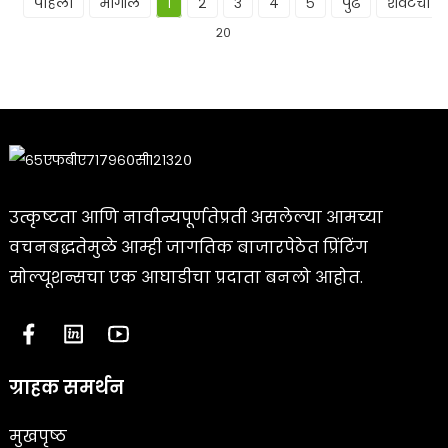
पहिला
मागील
१
२
३
४
५
पुढे
शेवटचा
२०
उत्कृष्टता आणि नावीन्यपूर्णतेप्रती असलेल्या आमच्या
वचनबद्धतेमुळे आम्ही जागतिक बाजारपेठेत प्रिंटिंग
सोल्यूशन्सचा एक आघाडीचा प्रदाता बनलो आहोत.
ग्राहक समर्थन
मुखपृष्ठ