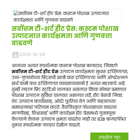
सर्वोत्तम टी-शर्ट हीट प्रेस: ​​कस्टम पोशाख
उत्पादनात कार्यक्षमता आणि गुणवत्ता
वाढवणे
२०२५-१२-२९
आजच्या अत्यंत स्पर्धात्मक कस्टम पोशाख बाजारात, निवडणे
सर्वोत्तम टी-शर्ट हीट प्रेस
उत्पादन कार्यक्षमता सुधारू इच्छिणाऱ्या,
उच्च-गुणवत्तेच्या प्रिंट्सची खात्री करू इच्छिणाऱ्या आणि ऑपरेशनल
खर्च कमी करू इच्छिणाऱ्या व्यवसायांसाठी हे अत्यंत महत्त्वाचे आहे.
तुम्ही लहान प्रिंट स्टुडिओ चालवत असलात किंवा मोठ्या प्रमाणात
पोशाख उत्पादन सुविधा चालवत असलात तरी, हीट प्रेसची निवड
थेट उत्पादन कार्यप्रवाह, ऑर्डर पूर्ततेचा वेग आणि ग्राहकांच्या
समाधानावर परिणाम करते. वैयक्तिकृत पोशाखांच्या वाढत्या
मागणीसह, विश्वासार्ह आणि कार्यक्षम हीट प्रेसमध्ये गुंतवणूक
केल्याने केवळ उत्पादन क्षमता वाढतेच नाही तर B2B बाजारपेठेत
तुमचा स्पर्धात्मक फायदा देखील वाढतो.
तपशील पहा