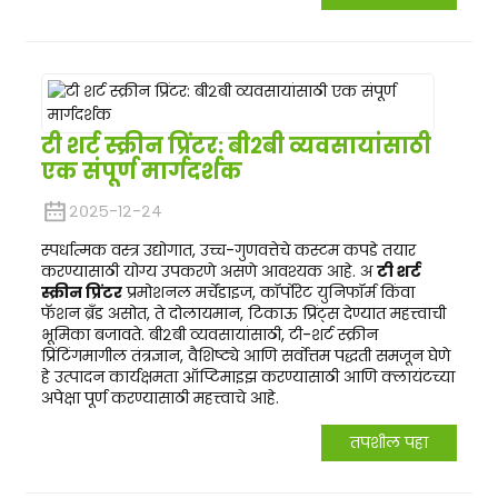
टी शर्ट स्क्रीन प्रिंटर: बी२बी व्यवसायांसाठी
एक संपूर्ण मार्गदर्शक
२०२५-१२-२४
स्पर्धात्मक वस्त्र उद्योगात, उच्च-गुणवत्तेचे कस्टम कपडे तयार
करण्यासाठी योग्य उपकरणे असणे आवश्यक आहे. अ
टी शर्ट
स्क्रीन प्रिंटर
प्रमोशनल मर्चेंडाइज, कॉर्पोरेट युनिफॉर्म किंवा
फॅशन ब्रँड असोत, ते दोलायमान, टिकाऊ प्रिंट्स देण्यात महत्त्वाची
भूमिका बजावते. बी२बी व्यवसायांसाठी, टी-शर्ट स्क्रीन
प्रिंटिंगमागील तंत्रज्ञान, वैशिष्ट्ये आणि सर्वोत्तम पद्धती समजून घेणे
हे उत्पादन कार्यक्षमता ऑप्टिमाइझ करण्यासाठी आणि क्लायंटच्या
अपेक्षा पूर्ण करण्यासाठी महत्त्वाचे आहे.
तपशील पहा