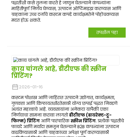
पद्धतींशी कसे तुलना करते हे जाणून घेतल्याने कंपन्यांना
माहितीपूर्ण निर्णय घेण्यास, उत्पादन ऑप्टिमाइझ करण्यास आणि
ग्राहकांना उच्च दर्जाचे कस्टम कपडे कार्यक्षमतेने पोहोचवण्यास
मदत होऊ शकते.
तपशील पहा
काय चांगले आहे, डीटीएफ की स्क्रीन
प्रिंटिंग?
२०२६-०१-१६
कस्टम पोशाख आणि जाहिरात उत्पादने उद्योगात, कार्यक्षमता,
गुणवत्ता आणि किफायतशीरतेसाठी योग्य छपाई पद्धत निवडणे
अत्यंत महत्त्वाचे आहे. व्यवसायांना अनेकदा यापैकी एका
निर्णयाचा सामना करावा लागतो
डीटीएफ (डायरेक्ट-टू-
फिल्म) प्रिंटिंग
आणि पारंपारिक
स्क्रीन प्रिंटिंग
. प्रत्येक पद्धतीचे
फायदे आणि मर्यादा समजून घेतल्याने B2B कंपन्यांना उत्पादन
वाढविण्यासाठी आणि ग्राहकांच्या अपेक्षा पूर्ण करण्यासाठी