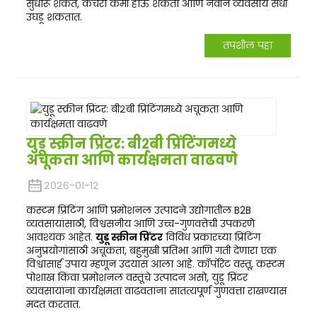
सुधारू शकते, कचरा कमी होऊ शकतो आणि नवीन व्यवसाय संधी
उघडू शकतात.
तपशील पहा
युडू स्क्रीन प्रिंटर: बी२बी प्रिंटिंगमध्ये
अचूकता आणि कार्यक्षमता वाढवणे
२०२६-०१-१२
कस्टम प्रिंटिंग आणि प्रमोशनल उत्पादने उद्योगातील B2B
व्यवसायांसाठी, विश्वसनीय आणि उच्च-गुणवत्तेची उपकरणे
आवश्यक आहेत.
युडू स्क्रीन प्रिंटर
विविध प्रकारच्या प्रिंटिंग
अनुप्रयोगांसाठी अचूकता, बहुमुखी प्रतिभा आणि गती देणारा एक
विश्वासार्ह उपाय म्हणून उदयास आला आहे. कॉर्पोरेट वस्तू, कस्टम
पोशाख किंवा प्रमोशनल वस्तूंचे उत्पादन असो, युडू प्रिंटर
व्यवसायांना कार्यक्षमता वाढवताना सातत्यपूर्ण गुणवत्ता राखण्यास
मदत करतात.