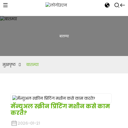
बातम्या
मुखपृष्ठ
बातम्या
मॅन्युअल स्क्रीन प्रिंटिंग मशीन कसे काम
करते?
२०२६-०१-२१