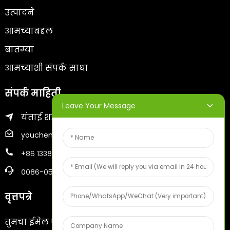
उत्पादने
आमच्याबद्दल
बातम्या
आमच्याशी संपर्क साधा
संपर्क माहिती
Leave Your Message
यंताई शहराचा झिफू जिल्हा
youcheng@ytscreenprinter.com
+८६ १३३८६३८३९३०
००८६-०५३५६७३०९९६
वृत्तपत्रे
तुमचा ईमेल एंटर करा आणि आम्ही तुम्हाला नवीनतम