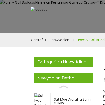
Cartref
Newyddion
Pam y Gall Bud
Categorïau Newyddion
Newyddion Dethol
Y
g
Sut Mae Argraffu Sgrin
y
â Llaw...