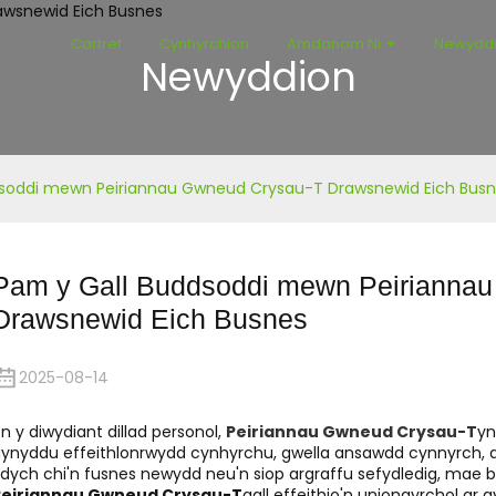
Cartref
Cynhyrchion
Amdanom Ni
Newydd
Newyddion
dsoddi mewn Peiriannau Gwneud Crysau-T Drawsnewid Eich Bus
Pam y Gall Buddsoddi mewn Peirianna
Drawsnewid Eich Busnes
2025-08-14
n y diwydiant dillad personol,
Peiriannau Gwneud Crysau-T
yn
ynyddu effeithlonrwydd cynhyrchu, gwella ansawdd cynnyrch, a
dych chi'n fusnes newydd neu'n siop argraffu sefydledig, ma
Peiriannau Gwneud Crysau-T
gall effeithio'n uniongyrchol ar