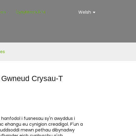
ion
Cysylltwch Â Ni
Welsh
nes
u Gwneud Crysau-T
 hanfodol i fusnesau sy'n awyddus i
c ehangu eu cynigion creadigol. P'un a
e buddsoddi mewn pethau dibynadwy
 gyflymder eich cynhyrchu a'ch