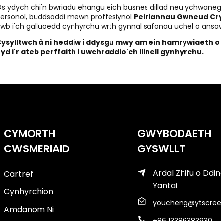
s ydych chi'n bwriadu ehangu eich busnes dillad neu ychwane
ersonol, buddsoddi mewn proffesiynol
Peiriannau Gwneud Cr
wb i'ch galluoedd cynhyrchu wrth gynnal safonau uchel o ansa
Cysylltwch â ni heddiw i ddysgu mwy am ein hamrywiaeth 
yd i'r ateb perffaith i uwchraddio'ch llinell gynhyrchu.
CYMORTH
GWYBODAETH
CWSMERIAID
GYSWLLT
Ardal Zhifu o Ddi
Cartref
Yantai
Cynhyrchion
youcheng@ytscree
Amdanom Ni
+86 13386383930