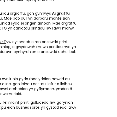
lliau argraffu, gan gynnwys
Argraffu
nu. Mae pob dull yn darparu manteision
uniad sydd ei angen arnoch. Mae argraffu
 DTG yn caniatáu printiau lliw llawn manwl
u-T
yw cysondeb o ran ansawdd print.
d miniog, a gwydnwch mewn printiau hyd yn
 yn derbyn cynhyrchion o ansawdd uchel bob
u cynllunio gyda rheolyddion hawdd eu
inc, gan leihau costau llafur a lleihau
flawni archebion yn gyflymach, ymdrin â
 cwsmeriaid.
u fel maint print, galluoedd lliw, gofynion
lpu eich busnes i aros yn gystadleuol trwy