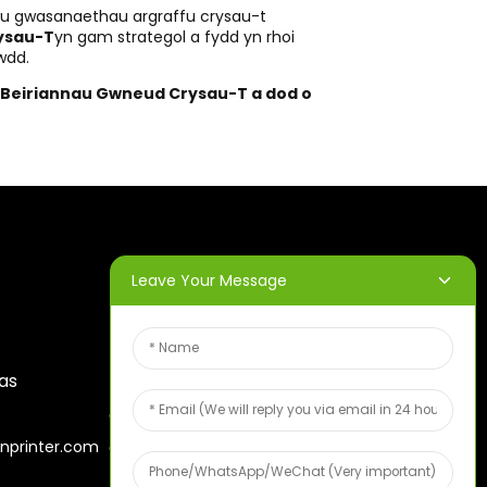
gu gwasanaethau argraffu crysau-t
ysau-T
yn gam strategol a fydd yn rhoi
wdd.
o Beiriannau Gwneud Crysau-T a dod o
Leave Your Message
CYLCHLYTHYRAU
Rhowch eich cyfeiriad e-
nas
bost a byddwn yn anfon y
cynlluniau gwybodaeth
diweddaraf atoch.
nprinter.com