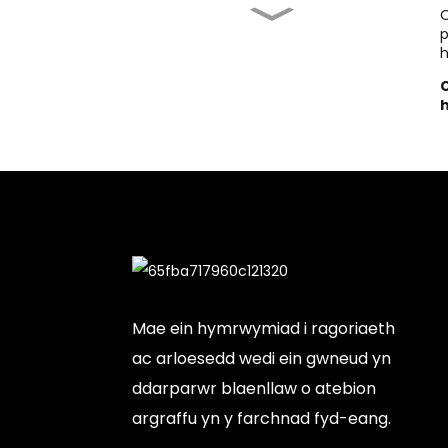
O
A yw'n Werth Prynu
p
Gwasg Gwres...
h
h
Gwasg Gwres Crys-T
Gorau: Gwella...
Argraffydd Sgrin Crys-T:
Cyflawn...
Peiriant Argraffu Sgrin
Ar Werth...
Mae ein hymrwymiad i ragoriaeth
ac arloesedd wedi ein gwneud yn
ddarparwr blaenllaw o atebion
argraffu yn y farchnad fyd-eang.