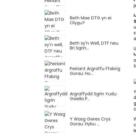
p
Beth Mae DTG yn ei
S
Olygu?
u
s
a
Beth sy'n Well, DTF neu
Bri Sgrin...
U
M
o
t
Peiriant Argraffu Ffabrig
Gorau: Ho...
Y
Argraffydd Sgrin Yudu:
d
Gwella P...
g
c
Y Wasg Gwres Crys
Gorau: Hybu ...
c
l