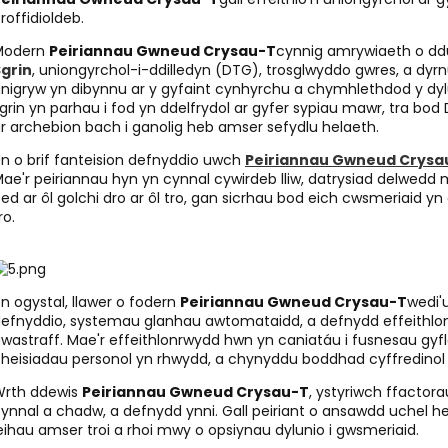
roffidioldeb.
Modern
Peiriannau Gwneud Crysau-T
cynnig amrywiaeth o ddu
grin
, uniongyrchol-i-ddilledyn (DTG), trosglwyddo gwres, a dyr
nigryw yn dibynnu ar y gyfaint cynhyrchu a chymhlethdod y dyl
grin yn parhau i fod yn ddelfrydol ar gyfer sypiau mawr, tra bod
r archebion bach i ganolig heb amser sefydlu helaeth.
n o brif fanteision defnyddio uwch
Peiriannau Gwneud Crysa
ae'r peiriannau hyn yn cynnal cywirdeb lliw, datrysiad delwed
ed ar ôl golchi dro ar ôl tro, gan sicrhau bod eich cwsmeriaid
ro.
n ogystal, llawer o fodern
Peiriannau Gwneud Crysau-T
wedi'
efnyddio, systemau glanhau awtomataidd, a defnydd effeithlon o 
wastraff. Mae'r effeithlonrwydd hwn yn caniatáu i fusnesau gy
heisiadau personol yn rhwydd, a chynyddu boddhad cyffredinol
Wrth ddewis
Peiriannau Gwneud Crysau-T
, ystyriwch ffactora
ynnal a chadw, a defnydd ynni. Gall peiriant o ansawdd uchel he
eihau amser troi a rhoi mwy o opsiynau dylunio i gwsmeriaid.