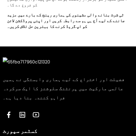
کو فروغ دے گا۔
ٹی شرٹ بنانے والی مشینوں کی ہماری رینج کے بارے میں مزید
جاننے کے لیے آج ہی ہم سے رابطہ کریں اور اپنی پروڈکشن لائن
کو اپ گریڈ کرنے کا بہترین حل تلاش کریں۔
فضیلت اور اختراع کے لیے ہماری وابستگی نے ہمیں
عالمی مارکیٹ میں پرنٹنگ سلوشنز کا ایک سرکردہ
فراہم کنندہ بنا دیا ہے۔
کسٹمر سپورٹ