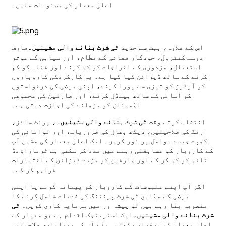
اعلیٰ معیار کی مصنوعات ملیں۔
اس کے علاوہ، بہت سے جدید
ٹی شرٹ بنانے والی مشینیں۔
صارف
دوست کنٹرول، خودکار صفائی کے نظام، اور سیاہی کے موثر
استعمال، مزدوری کے اخراجات کو کم کرنے اور فضلہ کو کم
کرنے کے ساتھ ڈیزائن کیا گیا ہے۔ یہ کارکردگی کاروباروں
کو آرڈرز کو تیزی سے پورا کرنے، اپنی مرضی کی درخواستوں
کو آسانی کے ساتھ ہینڈل کرنے، اور صارفین کی مجموعی
اطمینان کو بڑھانے کی اجازت دیتی ہے۔
انتخاب کرتے وقت
ٹی شرٹ بنانے والی مشینیں۔
، پرنٹ سائز،
رنگ کی صلاحیتیں، دیکھ بھال کی ضروریات، اور توانائی کی
کھپت جیسے عوامل پر غور کریں۔ ایک اعلیٰ معیار کی مشین آپ
کے کاروبار کو مسابقتی رہنے میں مدد کر سکتی ہے ٹرناراؤنڈ
ٹائم کو کم کر کے اور صارفین کو مزید ڈیزائن کے اختیارات
فراہم کر کے۔
اگر آپ اپنے ملبوسات کے کاروبار کو پیمانہ کرنے یا اپنی
مرضی کے مطابق ٹی شرٹ پرنٹنگ کی خدمات شامل کرنے کا
منصوبہ بنا رہے ہیں تو پیشہ ور میں سرمایہ کاری کریں۔
ٹی
شرٹ بنانے والی مشینیں۔
ایک اسٹریٹجک اقدام ہے جو معیار کے
اعلیٰ معیار کو برقرار رکھتے ہوئے آپ کی پیداواری صلاحیتوں