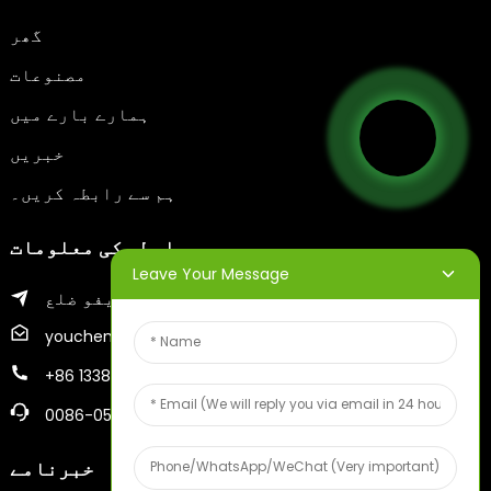
گھر
مصنوعات
ہمارے بارے میں
خبریں
ہم سے رابطہ کریں۔
رابطہ کی معلومات
Leave Your Message
ینتائی شہر کا زیفو ضلع
youcheng@ytscreenprinter.com
+86 13386383930
0086-05356730996
خبرنامے