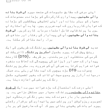
2025-08-14
اپنی مرضی کے مطابق ملبوسات کی صنعت میں،
ٹی شرٹ بنانے
والی مشینیں۔
پیداواری کارکردگی کو بڑھانے، مصنوعات کے
معیار کو بہتر بنانے اور اپنی تخلیقی پیشکشوں کو بڑھانے
کے خواہاں کاروباروں کے لیے ضروری ہیں۔ چاہے آپ اسٹارٹ اپ
ہوں یا پرنٹ شاپ، قابل اعتماد سرمایہ کاری کریں۔
ٹی شرٹ
بنانے والی مشینیں۔
آپ کی پیداوار کی رفتار اور منافع کو
براہ راست متاثر کر سکتا ہے۔
جدید
ٹی شرٹ بنانے والی مشینیں۔
پرنٹنگ کے طریقوں کی ایک
رینج پیش کرتے ہیں، بشمول
اسکرین پرنٹنگ
، ڈائریکٹ ٹو
گارمنٹ (DTG)، گرمی کی منتقلی، اور سربلندی۔ ہر طریقہ
پیداوار کے حجم اور ڈیزائن کی پیچیدگی کے لحاظ سے منفرد
فوائد فراہم کرتا ہے جس کی آپ کو ضرورت ہے۔ سکرین پرنٹنگ
بڑے بیچوں کے لیے مثالی رہتی ہے، جبکہ DTG چھوٹے سے
درمیانے آرڈرز پر وسیع سیٹ اپ ٹائم کے بغیر تفصیلی، مکمل
رنگ کے پرنٹس کی اجازت دیتا ہے۔
اعلی درجے کے استعمال کے بڑے فوائد میں سے ایک
ٹی شرٹ
بنانے والی مشینیں۔
پرنٹ کے معیار میں مستقل مزاجی ہے۔ یہ
مشینیں بار بار دھونے کے بعد بھی رنگ کی درستگی، تیز
تصویری ریزولوشن اور پرنٹس میں پائیداری کو برقرار رکھتی
ہیں، اس بات کو یقینی بناتی ہیں کہ آپ کے صارفین کو ہر بار