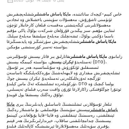
2025-يىلى 8-ئاينىڭ 14-كۈنى
خاس كىيىم-كېچەك سانائىتىدە،
مايكا ياساش ماشىنىلىرى
ئىشلەپچىقىرىش
ئۈنۈمىنى ئاشۇرۇش، مەھسۇلات سۈپىتىنى ياخشىلاش ۋە ئىجادىي
مەھسۇلاتلىرىنى كېڭەيتىشنى مەقسەت قىلغان كارخانىلار ئۈچۈن
ئىنتايىن مۇھىم. سىز يېڭىدىن قۇرۇلغان شىركەت بولۇڭ ياكى مۇقىم
باسما دۇكىنى بولۇڭ، ئىشەنچلىك مەبلەغ سېلىشقا مەبلەغ سېلىڭ.
مايكا ياساش ماشىنىلىرى
ئىشلەپچىقىرىش سۈرئىتىڭىز ۋە پايدىسىڭىزغا
بىۋاسىتە تەسىر كۆرسىتىشى مۇمكىن.
زامانىۋى
مايكا ياساش ماشىنىلىرى
قاتارلىق بىر قاتار بېسىش ئۇسۇللىرىنى
تەمىنلەيدۇ
ئېكران بېسىش
، بىۋاسىتە كىيىمگە بېسىش (DTG)،
ئىسسىقلىق ئۆتكۈزۈش ۋە سۇبلىماتسىيە. ھەر بىر ئۇسۇل
ئىشلەپچىقىرىش مىقدارى ۋە لايىھەلەشنىڭ مۇرەككەپلىكىگە ئاساسەن
ئۆزگىچە ئەۋزەللىكلەرنى تەمىنلەيدۇ. ئېكران بېسىش چوڭ
تۈركۈملەردە ئىشلىتىشكە ئەڭ ماس كېلىدۇ، DTG بولسا كىچىك ۋە
ئوتتۇرا چوڭلۇقتىكى زاكازلارغا ئۇزۇن ۋاقىت سەرپ قىلماي تەپسىلىي،
تولۇق رەڭلىك بېسىشقا يول قويىدۇ.
ئىلغار ئۇسۇللارنى ئىشلىتىشنىڭ ئاساسلىق پايدىلىرىنىڭ بىرى
مايكا
ياساش ماشىنىلىرى
بېسىش سۈپىتىنىڭ مۇقىملىقى. بۇ ماشىنىلار رەڭنىڭ
ئېنىقلىقىنى، رەسىمنىڭ ئېنىقلىقىنى ۋە قايتا-قايتا يۇيۇلغاندىن كېيىنمۇ
بېسىشنىڭ چىدامچانلىقىنى ساقلاپ، خېرىدارلىرىڭىزنىڭ ھەر قېتىم
يۇقىرى سۈپەتلىك مەھسۇلاتلارغا ئېرىشىشىگە كاپالەتلىك قىلىدۇ.