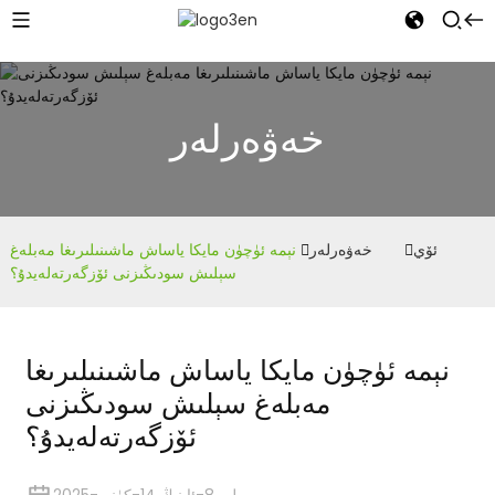
خەۋەرلەر
ئۆي
خەۋەرلەر
نېمە ئۈچۈن مايكا ياساش ماشىنىلىرىغا مەبلەغ
سېلىش سودىڭىزنى ئۆزگەرتەلەيدۇ؟
نېمە ئۈچۈن مايكا ياساش ماشىنىلىرىغا
مەبلەغ سېلىش سودىڭىزنى
ئۆزگەرتەلەيدۇ؟