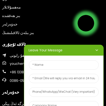
مەھسۇلاتلار
بىز ھەققىدە
خەۋەرلەر
بىز بىلەن ئالاقىلىشىڭ
ئالاقە ئۇچۇرى
Leave Your Message
يەنتەي شەھىرىنىڭ جىفۇ رايونى
youcheng@ytscreenprinter.com
+86 13386383930
0086-05356730996
خەۋەرلەر
ئېلېكترونلۇق پوچتا ئادرېسىڭىزنى كىرگۈزۈڭ، بىز سىزگە ئەڭ يېڭى