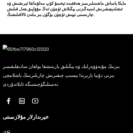
مايكا ياساش ماشىنىلىرىمىز ھەققىدە تېخىمۇ كۆپ مەلۇماتقا ئېرىشىش ۋە
ئىشلەپچىقىرىش لىنىيەڭىزنى يېڭىلاش ئۈچۈن ئەڭ مۇۋاپىق ھەل قىلىش
چارىسىنى تېپىش ئۈچۈن بۈگۈن بىز بىلەن ئالاقىلىشىڭ.
بىزنىڭ مۇنەۋۋەرلىك ۋە يېڭىلىق يارىتىشقا بولغان سادىقلىقىمىز
بىزنى دۇنيا بازىرىدا بېسىپ چىقىرىش چارىلىرىنىڭ باشلامچى
تەمىنلىگۈچىسىگە ئايلاندۇردى.
خېرىدارلار مۇلازىمىتى
ئۆي