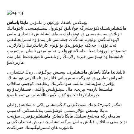
بۇنىڭدىن باشقا، نۇرغۇن زامانىۋىي
مايكا ياساش
ماشىنىلىرى
ئىشلەتكۈچىلەرگە قولايلىق كونترول سىستېمىسى، ئاپتوماتىك
تازىلاش سىستېمىسى ۋە ئۈنۈملۈك سىياھ ئىشلىتىش ئىقتىدارى بىلەن
لايىھەلەنگەن بولۇپ، ئەمگەك چىقىمىنى ئازايتىدۇ ۋە ئىسراپچىلىقنى
ئەڭ تۆۋەن چەككە چۈشۈرىدۇ. بۇ ئۈنۈم كارخانىلارنىڭ زاكازلارنى
تېخىمۇ تېز ئورۇنداشىغا، خاسلاشتۇرۇلغان تەلەپلەرنى ئاسان بىر تەرەپ
قىلىشىغا ۋە ئومۇمىي خېرىدارلارنىڭ رازىلىقىنى ئاشۇرۇشىغا شارائىت
ھازىرلايدۇ.
تاللىغاندا
مايكا ياساش ماشىنىلىرى
، بېسىش چوڭلۇقى، رەڭ ئىقتىدارى،
ئاسراش تەلىپى ۋە ئېنېرگىيە سەرپىياتى قاتارلىق ئامىللارنى ئويلىشىڭ.
يۇقىرى سۈپەتلىك ماشىنا سودىڭىزنىڭ رىقابەت كۈچىنى ساقلاپ
قېلىشىغا ياردەم بېرىپ، مال سېتىۋېلىش ۋاقتىنى قىسقارتىدۇ ۋە
خېرىدارلارغا تېخىمۇ كۆپ لايىھە تاللاشلىرىنى تەمىنلەيدۇ.
ئەگەر كىيىم-كېچەك سودىڭىزنى كېڭەيتىشنى ياكى خاسلاشتۇرۇلغان
مايكا بېسىش مۇلازىمىتىنى قوشۇشنى پىلانلىسىڭىز، كەسپىي
ساھەلەرگە مەبلەغ سېلىڭ.
مايكا ياساش ماشىنىلىرى
يۇقىرى سۈپەت
ئۆلچىمىنى ساقلاپ قېلىش بىلەن بىرگە، ئىشلەپچىقىرىش ئىقتىدارىڭىزنى
ئاشۇرىدىغان ئىستراتېگىيىلىك ھەرىكەت.