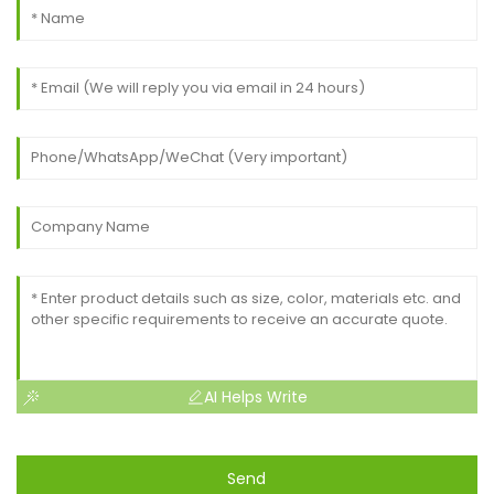
AI Helps Write
Send