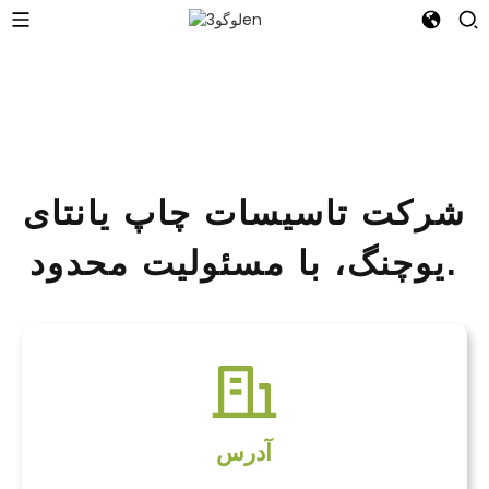
شرکت تاسیسات چاپ یانتای
یوچنگ، با مسئولیت محدود.
آدرس