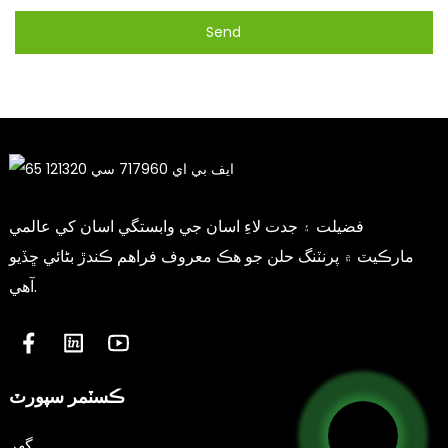
Send
فضيلت ۽ جدت لاءِ اسان جي وابستگي اسان کي عالمي
مارڪيٽ ۾ پرنٽنگ حلن جو هڪ معروف فراهم ڪندڙ بڻائي ڇڏيو
آهي.
ڪسٽمر سپورٽ
گھر