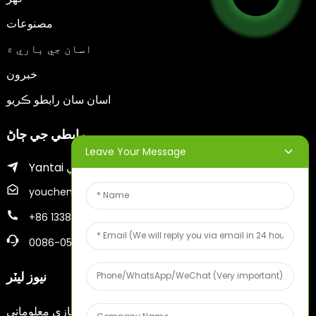
مصنوعات
اسان جي باري ۾
خبرون
اسان سان رابطو ڪريو
رابطي جي ڄاڻ
Leave Your Message
Yantai شهر جي Zhifu ضلعو
youcheng@ytscreenprinter.com
+86 13386383930
0086-05356730996
نيوز ليٽر
پنهنجو اي ميل داخل ڪريو ۽ اسان توهان کي تازي معلوماتي