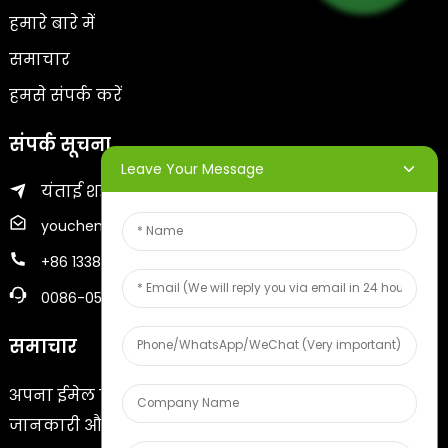
हमारे बारे में
समाचार
हमसे संपर्क करें
संपर्क सूचना
Leave Your Message
यंताई शहर का ज़िफू जिला
youcheng@ytscreenprinter.com
+86 13386383930
0086-05356730996
समाचार
अपना ईमेल पता दर्ज करें और हम आपको नवीनतम
जानकारी और योजनाओं की जानकारी भेजेंगे।