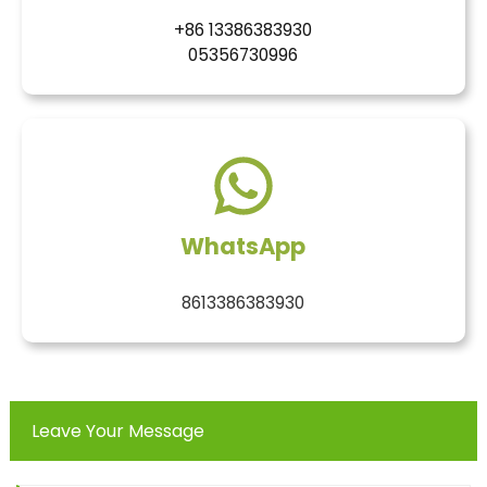
+86 13386383930
05356730996
WhatsApp
8613386383930
Leave Your Message