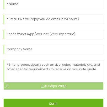
AI Helps Write
Send