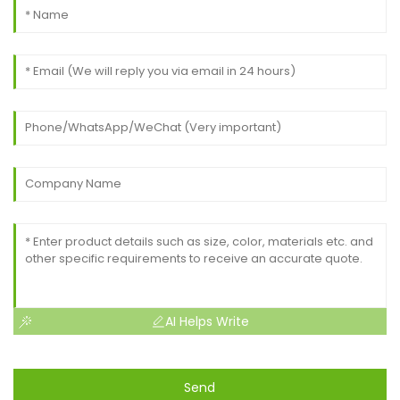
AI Helps Write
Send