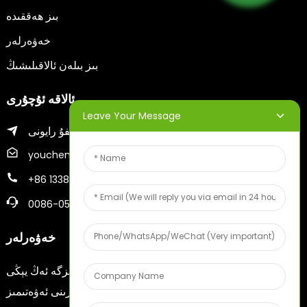
بىز ھەققىدە
خەۋەرلەر
بىز بىلەن ئالاقىلىشىڭ
ئالاقە ئۇچۇرى
Leave Your Message
يەنتەي شەھىرىنىڭ جىفۇ رايونى
youcheng@ytscreenprinter.com
+86 13386383930
0086-05356730996
خەۋەرلەر
ئېلېكترونلۇق پوچتا ئادرېسىڭىزنى كىرگۈزۈڭ، بىز سىزگە ئەڭ يېڭى
پىلان ئۇچۇرلىرىنى ئەۋەتىمىز.