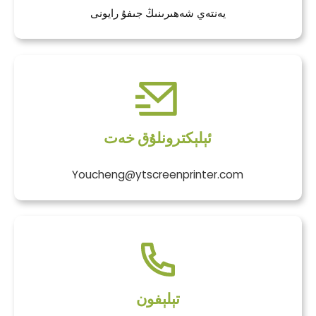
يەنتەي شەھىرىنىڭ جىفۇ رايونى
ئېلېكترونلۇق خەت
Youcheng@ytscreenprinter.com
تېلېفون