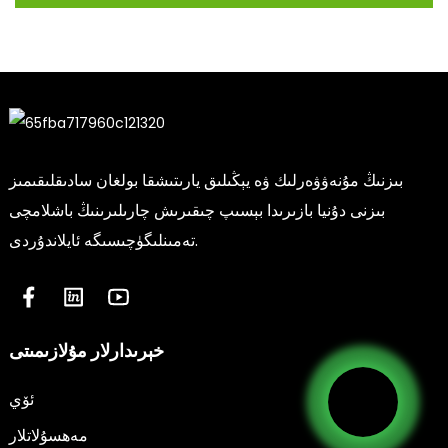
بىزنىڭ مۇنەۋۋەرلىك ۋە يېڭىلىق يارىتىشقا بولغان سادىقلىقىمىز
بىزنى دۇنيا بازىرىدا بېسىپ چىقىرىش چارىلىرىنىڭ باشلامچى
تەمىنلىگۈچىسىگە ئايلاندۇردى.
خېرىدارلار مۇلازىمىتى
ئۆي
مەھسۇلاتلار