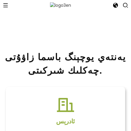
يەنتەي يوچېنگ باسما زاۋۇتى
چەكلىك شىركىتى.
ئادرېس