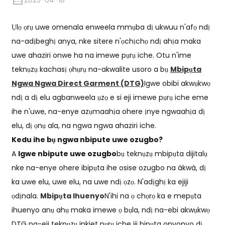
2025-04-18
Ụlọ ọrụ uwe omenala enweela mmụba dị ukwuu n'afọ ndị
na-adịbeghị anya, nke sitere n'ọchịchọ ndị ahịa maka
uwe ahaziri onwe ha na imewe pụrụ iche. Otu n'ime
teknụzụ kachasị ọhụrụ na-akwalite usoro a bụ
Mbipụta
Ngwa Ngwa Direct Garment (DTG)
Igwe obibi akwụkwọ
ndị a dị elu agbanweela ụzọ e si eji imewe pụrụ iche eme
ihe n'uwe, na-enye azụmaahịa ohere ịnye ngwaahịa dị
elu, dị ọnụ ala, na ngwa ngwa ahaziri iche.
Kedu ihe bụ ngwa nbipute uwe ozugbo?
A
Igwe nbipute uwe ozugbo
bụ teknụzụ mbipụta dijitalụ
nke na-enye ohere ibipụta ihe osise ozugbo na ákwà, dị
ka uwe elu, uwe elu, na uwe ndị ọzọ. N'adịghị ka ejiji
ọdịnala.
Mbipụta Ihuenyo
N'ihi na ọ chọrọ ka e mepụta
ihuenyo anụ ahụ maka imewe ọ bụla, ndị na-ebi akwụkwọ
DTG na-eji teknụzụ inkjet pụrụ iche iji bipụta onyonyo dị