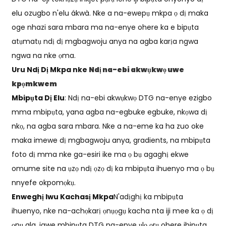
elu ozugbo n'elu ákwà. Nke a na-ewepụ mkpa ọ dị maka
oge nhazi sara mbara ma na-enye ohere ka e bipụta
atụmatụ ndị dị mgbagwoju anya na agba karịa ngwa
ngwa na nke ọma.
Uru Ndị Dị Mkpa nke
Ndị na-ebi akwụkwọ uwe
kpọmkwem
Mbipụta Dị Elu
: Ndị na-ebi akwụkwọ DTG na-enye ezigbo
mma mbipụta, yana agba na-egbuke egbuke, nkọwa dị
nkọ, na agba sara mbara. Nke a na-eme ka ha zuo oke
maka imewe dị mgbagwoju anya, gradients, na mbipụta
foto dị mma nke ga-esiri ike ma ọ bụ agaghị ekwe
omume site na ụzọ ndị ọzọ dị ka mbipụta ihuenyo ma ọ bụ
nnyefe okpomọkụ.
Enweghị Iwu Kachasị Mkpa
N'adịghị ka mbipụta
ihuenyo, nke na-achọkarị ọnụọgụ kacha nta iji mee ka ọ dị
ọnụ ala, igwe mbipụta DTG na-enye ụlọ ọrụ ohere ibipụta