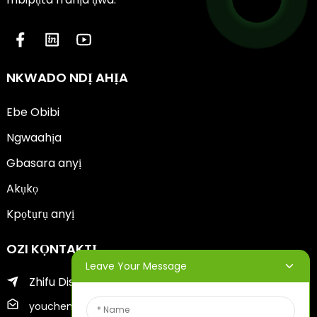
NKWADO NDỊ AHỊA
Ebe Obibi
Ngwaahịa
Gbasara anyị
Akụkọ
Kpọtụrụ anyị
OZI KỌNTAKTỊ
Leave Your Message
Zhifu District nke Yantai City
youcheng@ytscreenprinter.com