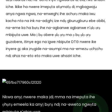
iche. Ikike ha nwere imepụta atụmatụ dị mgbagwoju
anya ngwa ngwa, na-enweghị ihe achọrọ maka iwu
kacha nta na ink na-adịghị ize ndụ gburugburu ebe obibi,
na-eme ka ha bụrụ ihe na-agbanwe agbanwe n'ụlọ ọrụ
mbipụta uwe. Ma ị bụ obere ụlọ ọrụ ma ọ bụ ụlọ ọrụ
guzobere, itinye ego na igwe nbipute DTG nwere ike
inyere gị aka ịnọgide na-asọmpi ma na-emezu ọchịchọ
ndị ahịa na-eto eto maka uwe ahaziri iche.
Nkwa anyị nwere maka ịdị mma na imepụta ihe
ọhụrụ emeela ka anyị bụrụ ndị na-eweta ngwọta
mbipụta n'ahịa ụwa.