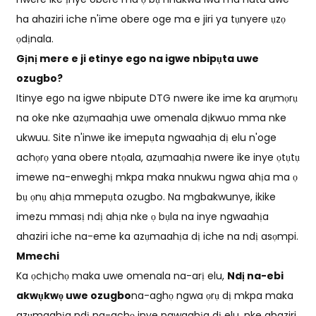
ha ahaziri iche n'ime obere oge ma e jiri ya tụnyere ụzọ
ọdịnala.
Gịnị mere e ji etinye ego na igwe nbipụta uwe
ozugbo?
Itinye ego na igwe nbipute DTG nwere ike ime ka arụmọrụ
na oke nke azụmaahịa uwe omenala dịkwuo mma nke
ukwuu. Site n'inwe ike imepụta ngwaahịa dị elu n'oge
achọrọ yana obere ntọala, azụmaahịa nwere ike inye ọtụtụ
imewe na-enweghị mkpa maka nnukwu ngwa ahịa ma ọ
bụ ọnụ ahịa mmepụta ozugbo. Na mgbakwunye, ikike
imezu mmasị ndị ahịa nke ọ bụla na inye ngwaahịa
ahaziri iche na-eme ka azụmaahịa dị iche na ndị asọmpi.
Mmechi
Ka ọchịchọ maka uwe omenala na-arị elu,
Ndị na-ebi
akwụkwọ uwe ozugbo
na-aghọ ngwa ọrụ dị mkpa maka
azụmaahịa ndị na-achọ inye ngwaahịa dị elu, nke ahaziri