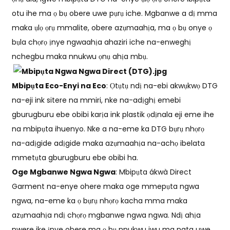
otu ihe ma ọ bụ obere uwe pụrụ iche. Mgbanwe a dị mma
maka ụlọ ọrụ mmalite, obere azụmaahịa, ma ọ bụ onye ọ
bụla chọrọ ịnye ngwaahịa ahaziri iche na-enweghị
nchegbu maka nnukwu ọnụ ahịa mbụ.
Mbipụta Eco-Enyi na Eco
: Ọtụtụ ndị na-ebi akwụkwọ DTG
na-eji ink sitere na mmiri, nke na-adịghị emebi
gburugburu ebe obibi karịa ink plastik ọdịnala eji eme ihe
na mbipụta ihuenyo. Nke a na-eme ka DTG bụrụ nhọrọ
na-adịgide adịgide maka azụmaahịa na-achọ ibelata
mmetụta gburugburu ebe obibi ha.
Oge Mgbanwe Ngwa Ngwa
: Mbipụta ákwà Direct
Garment na-enye ohere maka oge mmepụta ngwa
ngwa, na-eme ka ọ bụrụ nhọrọ kacha mma maka
azụmaahịa ndị chọrọ mgbanwe ngwa ngwa. Ndị ahịa
nwere ike ịnye obere ma ọ bụ nnukwu iwu ma nata uwe