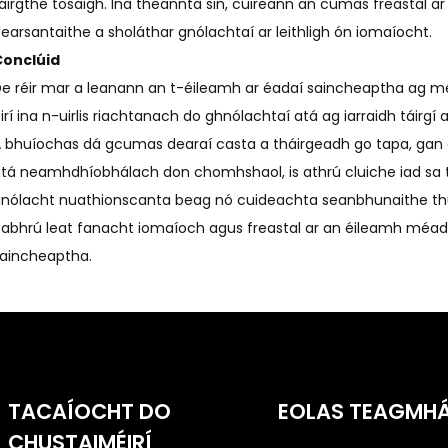
áirgthe tosaigh. Ina theannta sin, cuireann an cumas freastal a
earsantaithe a sholáthar gnólachtaí ar leithligh ón iomaíocht.
Conclúid
e réir mar a leanann an t-éileamh ar éadaí saincheaptha ag 
irí ina n-uirlis riachtanach do ghnólachtaí atá ag iarraidh táirgí
 bhuíochas dá gcumas dearaí casta a tháirgeadh go tapa, gan 
tá neamhdhíobhálach don chomhshaol, is athrú cluiche iad sa t
nólacht nuathionscanta beag nó cuideachta seanbhunaithe thú, is
abhrú leat fanacht iomaíoch agus freastal ar an éileamh méada
aincheaptha.
TACAÍOCHT DO
EOLAS TEAGMH
CHUSTAIMÉIRÍ