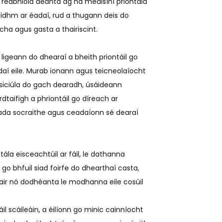
 réabhlóid déanta ag na meaisíní priontála
eidhm ar éadaí, rud a thugann deis do
ha agus gasta a thairiscint.
a ligeann do dhearaí a bheith priontáil go
adaí eile. Murab ionann agus teicneolaíocht
hisiciúla do gach dearadh, úsáideann
dtaifigh a phriontáil go díreach ar
fada socraithe agus ceadaíonn sé dearaí
tála eisceachtúil ar fáil, le dathanna
o bhfuil siad foirfe do dhearthaí casta,
acair nó dodhéanta le modhanna eile cosúil
l scáileáin, a éilíonn go minic cainníocht