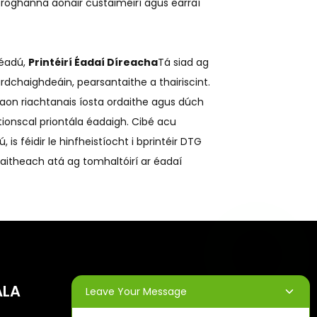
r roghanna aonair custaiméirí agus earraí
méadú,
Printéirí Éadaí Díreacha
Tá siad ag
 ardchaighdeáin, pearsantaithe a thairiscint.
aon riachtanais íosta ordaithe agus dúch
ionscal priontála éadaigh. Cibé acu
 féidir le hinfheistíocht i bprintéir DTG
itheach atá ag tomhaltóirí ar éadaí
ÁLA
NUACHTLITREACHA
Leave Your Message