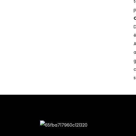
t
p
D
é
A
a
g
c
s