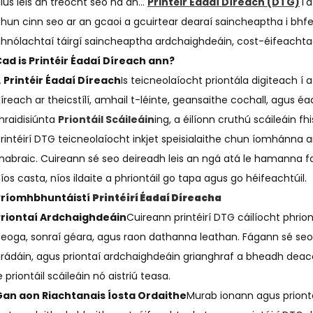
lús leis an treocht seo ná an...
Printéir Éadaí Díreach (DTG)
Tá
hun cinn seo ar an gcaoi a gcuirtear dearaí saincheaptha i bhf
hnólachtaí táirgí saincheaptha ardchaighdeáin, cost-éifeachtac
ad is Printéir Éadaí Díreach ann?
A
Printéir Éadaí Díreach
Is teicneolaíocht priontála digiteach í 
íreach ar theicstílí, amhail t-léinte, geansaithe cochall, agus é
hraidisiúnta
Priontáil Scáileáin
ing, a éilíonn cruthú scáileáin f
rintéirí DTG teicneolaíocht inkjet speisialaithe chun íomhánna ar
habraic. Cuireann sé seo deireadh leis an ngá atá le hamanna 
íos casta, níos ildaite a phriontáil go tapa agus go héifeachtúil.
Príomhbhuntáistí
Printéirí Éadaí Díreacha
Priontaí Ardchaighdeáin
Cuireann printéirí DTG cáilíocht phrion
eoga, sonraí géara, agus raon dathanna leathan. Fágann sé seo g
rádáin, agus priontaí ardchaighdeáin grianghraf a bheadh ​​​​de
e priontáil scáileáin nó aistriú teasa.
Gan aon Riachtanais Íosta Ordaithe
Murab ionann agus priontái