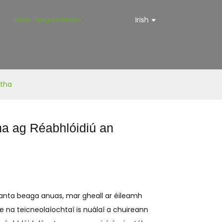
Déan Teagmháil Linn
Irish
ptha
cha ag Réabhlóidiú an
ianta beaga anuas, mar gheall ar éileamh
 na teicneolaíochtaí is nuálaí a chuireann