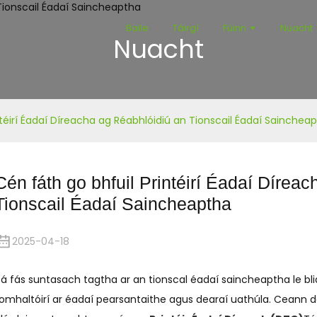
Baile
Táirgí
Fúinn
Nuacht
Nuacht
ntéirí Éadaí Díreacha ag Réabhlóidiú an Tionscail Éadaí Sainchea
Cén fáth go bhfuil Printéirí Éadaí Dírea
Tionscail Éadaí Saincheaptha
2025-04-18
á fás suntasach tagtha ar an tionscal éadaí saincheaptha le bl
omhaltóirí ar éadaí pearsantaithe agus dearaí uathúla. Ceann de