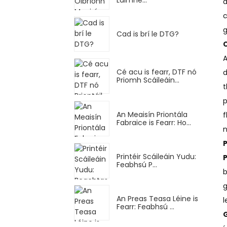
d
c
g
Cad is brí le DTG?
C
Cé acu is fearr, DTF nó
d
Priomh Scáileáin...
t
p
An Meaisín Priontála
f
Fabraice is Fearr: Ho...
n
Printéir Scáileáin Yudu:
Feabhsú P...
b
g
An Preas Teasa Léine is
l
Fearr: Feabhsú ...