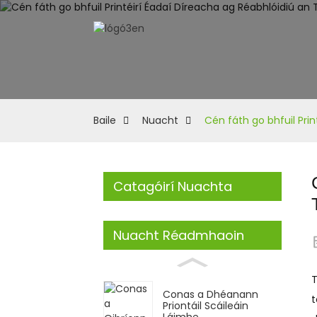
Baile
Nuacht
Cén fáth go bhfuil Pri
Catagóirí Nuachta
Nuacht Réadmhaoin
T
Conas a Dhéanann
t
Priontáil Scáileáin
Láimhe...