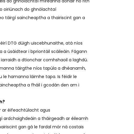
deis do ghnólachtaí míreanna aonair nó rith
o oiriúnach do ghnólachtaí
 táirgí saincheaptha a thairiscint gan a
téirí DTG dúigh uiscebhunaithe, atá níos
a úsáidtear i bpriontáil scáileáin. Fágann
arraidh a dtionchar comhshaoil ​​a laghdú.
r amanna táirgthe níos tapúla a dhéanamh,
 le hamanna láimhe tapa. Is féidir le
aincheaptha a fháil i gcodán den am i
gh?
ur ar éifeachtúlacht agus
í ardchaighdeáin a tháirgeadh ar éileamh
hairiscint gan gá le fardal mór ná costais