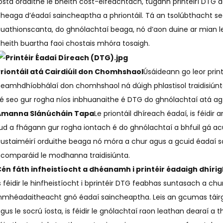
osta ordaithe le bheith cost-éifeachtach, tugann printéirí DTG 
heaga d’éadaí saincheaptha a phriontáil. Tá an tsolúbthacht se
uathionscanta, do ghnólachtaí beaga, nó d’aon duine ar mian leo
heith buartha faoi chostais mhóra tosaigh.
riontáil atá Cairdiúil don Chomhshaol
Úsáideann go leor prin
eamhdhíobhálaí don chomhshaol ná dúigh phlastisol traidisiúnta 
é seo gur rogha níos inbhuanaithe é DTG do ghnólachtaí atá ag i
Amanna Slánúcháin Tapa
Le priontáil dhíreach éadaí, is féidi
ud a fhágann gur rogha iontach é do ghnólachtaí a bhfuil gá acu
ustaiméirí orduithe beaga nó móra a chur agus a gcuid éadaí s
comparáid le modhanna traidisiúnta.
én fáth infheistíocht a dhéanamh i printéir éadaigh dhíri
s féidir le hinfheistíocht i bprintéir DTG feabhas suntasach a ch
nmhéadaitheacht gnó éadaí saincheaptha. Leis an gcumas táirg
gus le socrú íosta, is féidir le gnólachtaí raon leathan dearaí a t