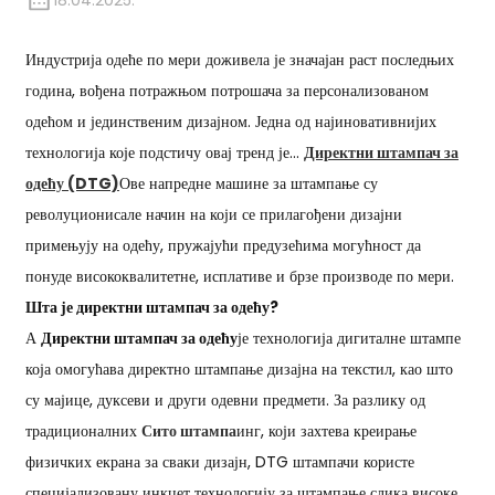
18.04.2025.
Индустрија одеће по мери доживела је значајан раст последњих
година, вођена потражњом потрошача за персонализованом
одећом и јединственим дизајном. Једна од најиновативнијих
технологија које подстичу овај тренд је...
Директни штампач за
одећу (DTG)
Ове напредне машине за штампање су
револуционисале начин на који се прилагођени дизајни
примењују на одећу, пружајући предузећима могућност да
понуде висококвалитетне, исплативе и брзе производе по мери.
Шта је директни штампач за одећу?
А
Директни штампач за одећу
је технологија дигиталне штампе
која омогућава директно штампање дизајна на текстил, као што
су мајице, дуксеви и други одевни предмети. За разлику од
традиционалних
Сито штампа
инг, који захтева креирање
физичких екрана за сваки дизајн, DTG штампачи користе
специјализовану инкџет технологију за штампање слика високе