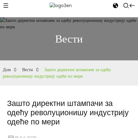
Вести
Дом
Вести
Зашто директни штампачи за одећу
револуционишу индустрију одеће по мери
Зашто директни штампачи за
одећу револуционишу индустрију
одеће по мери