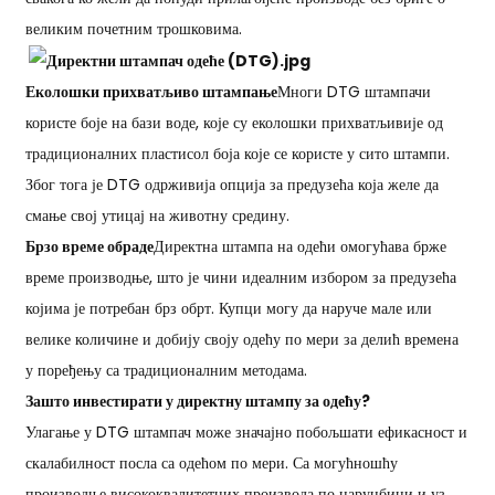
великим почетним трошковима.
Еколошки прихватљиво штампање
Многи DTG штампачи
користе боје на бази воде, које су еколошки прихватљивије од
традиционалних пластисол боја које се користе у сито штампи.
Због тога је DTG одрживија опција за предузећа која желе да
смање свој утицај на животну средину.
Брзо време обраде
Директна штампа на одећи омогућава брже
време производње, што је чини идеалним избором за предузећа
којима је потребан брз обрт. Купци могу да наруче мале или
велике количине и добију своју одећу по мери за делић времена
у поређењу са традиционалним методама.
Зашто инвестирати у директну штампу за одећу?
Улагање у DTG штампач може значајно побољшати ефикасност и
скалабилност посла са одећом по мери. Са могућношћу
производње висококвалитетних производа по наруџбини и уз