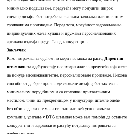
минимално подешавање, предузећа могу понудити широк
спектар дизајна без потребе за великим залихама или почетним
трошковима производње. Поред тога, могућност задовољавања
индивидуалних жеља купаца и пружања персонализованих
артикала издваја предузећа од конкуренције.
Закључак
Како потражња за одећом по мери наставља да расте,
Директни
штампачи за одећу
постају неопходан алат за предузећа која желе
да понуде висококвалитетне, персонализоване производе. Њихова
способност да брзо производе сложене дизајне, без захтева за
минималном поруџбином и са еколошки прихватљивим
мастилом, чини их прекретницом у индустрији штампе одеће.
Без обзира да ли сте мали стартап или већ успостављена
компанија, улагање у DTG штампач може вам помоћи да останете
конкурентни и задовољите растућу потражњу потрошача за
одећом по мери.