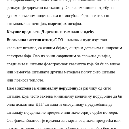
резолуције директно на тканину. Ово елиминише потребу за
дугим временом подешавања и омогућава брзо и ефикасно
штампање сложенијих, шаренијих дизајна.
Кључне предности
Директни штампачи за одећу
Висококвалитетни отисци
DTG штампачи нуде изузетан
квалитет штампе, са живим бојама, оштрим детаљима и широким
спектром боја. Ово их чини савршеним за сложене дизајне,
градијенте и штампе фотографског квалитета које би било тешко
или немогуће штампати другим методама попут сито штампе
или преноса топлоте.
Нема захтева за минималну поруџбину
За разлику од сито
штампе, која често захтева минималну количину поруџбине да би
била исплатива, ДТГ штампачи омогућавају предузећима да
штампају појединачне предмете или мале серије одеће по мери.
Ова флексибилност је идеална за стартапове, мала предузећа или
свакога ко жели да понуди прилагођене производе без бриге о