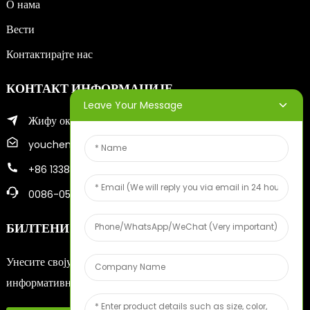
О нама
Вести
Контактирајте нас
КОНТАКТ ИНФОРМАЦИЈЕ
Leave Your Message
Жифу округ града Јантај
youcheng@ytscreenprinter.com
+86 13386383930
0086-05356730996
БИЛТЕНИ
Унесите своју имејл адресу и послаћемо вам најновије
информативне планове.