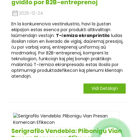
gvidilo por B2B-entreprenoj
2025-12-24
En la konkurenciva vestindustrio, havi la ĝustan
ekipaĵon estas esenca por produkti altkvalitajn
laŭmendajn vestojn.
T-ĉemiza ekranprintilo
ludas
ŝlosilan rolon en liverado de viglaj, daŭremaj presaĵoj,
ĉu por varbaj varoj, entreprenaj uniformoj aŭ
modmarkoj. Por B2B-entreprenoj, kompreni la
teknologion, funkciojn kaj plej bonajn praktikojn
malantaŭ T-ĉemiza ekranpresado estas ŝlosila por
optimumigi produktadefikecon kaj plenumi klientajn
atendojn.
Vidi Detalojn
Serigrafilo Vendebla: Plibonigu Vian