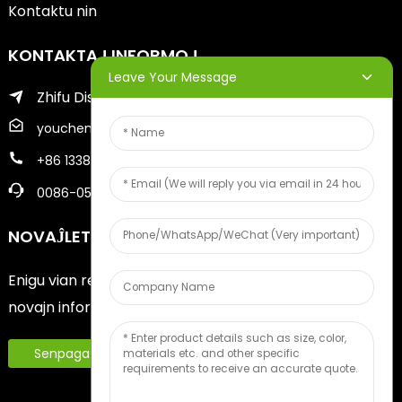
Kontaktu nin
KONTAKTAJ INFORMOJ
Leave Your Message
Zhifu Distrikto de Yantai Urbo
youcheng@ytscreenprinter.com
+86 13386383930
0086-05356730996
NOVAĴLETEROJ
Enigu vian retpoŝtadreson kaj ni sendos al vi la plej
novajn informojn pri planoj.
Senpaga Fruktospecimeno