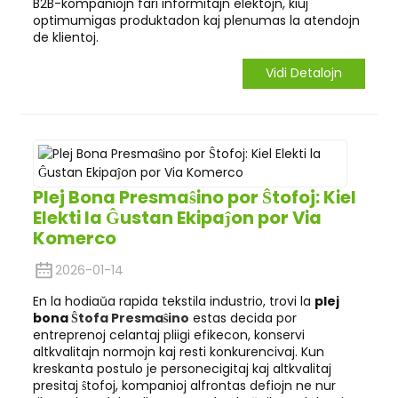
B2B-kompaniojn fari informitajn elektojn, kiuj
optimumigas produktadon kaj plenumas la atendojn
de klientoj.
Vidi Detalojn
Plej Bona Presmaŝino por Ŝtofoj: Kiel
Elekti la Ĝustan Ekipaĵon por Via
Komerco
2026-01-14
En la hodiaŭa rapida tekstila industrio, trovi la
plej
bona
Ŝtofa Presmaŝino
estas decida por
entreprenoj celantaj pliigi efikecon, konservi
altkvalitajn normojn kaj resti konkurencivaj. Kun
kreskanta postulo je personecigitaj kaj altkvalitaj
presitaj ŝtofoj, kompanioj alfrontas defiojn ne nur