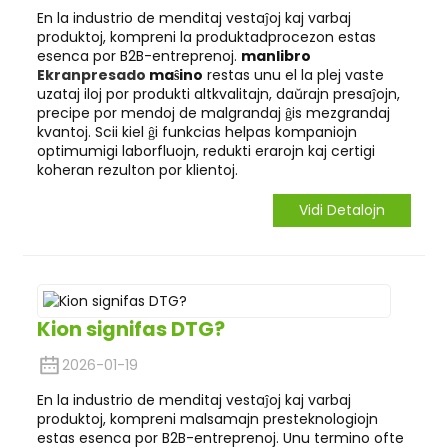
En la industrio de menditaj vestaĵoj kaj varbaj
produktoj, kompreni la produktadprocezon estas
esenca por B2B-entreprenoj.
manlibro
Ekranpresado
maŝino
restas unu el la plej vaste
uzataj iloj por produkti altkvalitajn, daŭrajn presaĵojn,
precipe por mendoj de malgrandaj ĝis mezgrandaj
kvantoj. Scii kiel ĝi funkcias helpas kompaniojn
optimumigi laborfluojn, redukti erarojn kaj certigi
koheran rezulton por klientoj.
Vidi Detalojn
Kion signifas DTG?
2026-01-19
En la industrio de menditaj vestaĵoj kaj varbaj
produktoj, kompreni malsamajn presteknologiojn
estas esenca por B2B-entreprenoj. Unu termino ofte