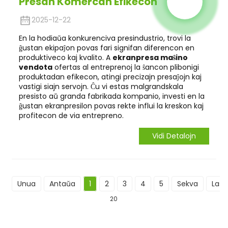
Presan Komercan Efikecon
2025-12-22
En la hodiaŭa konkurenciva presindustrio, trovi la
ĝustan ekipaĵon povas fari signifan diferencon en
produktiveco kaj kvalito. A
ekranpresa maŝino
vendota
ofertas al entreprenoj la ŝancon plibonigi
produktadan efikecon, atingi precizajn presaĵojn kaj
vastigi siajn servojn. Ĉu vi estas malgrandskala
presisto aŭ granda fabrikada kompanio, investi en la
ĝustan ekranpresilon povas rekte influi la kreskon kaj
profitecon de via entrepreno.
Vidi Detalojn
Unua
Antaŭa
1
2
3
4
5
Sekva
Last
20