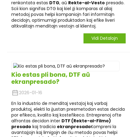
renkontata estas
DTG
, aŭ
Rekte-al-Vesto
presado.
Scii kion signifas DTG kaj kiel ĝi komparas al aliaj
metodoj povas helpi kompaniojn fari informitajn
decidojn, optimumigi produktadon kaj efike liveri
altkvalitajn menditajn vestojn al klientoj.
Vidi Detalojn
Kio estas pli bona, DTF aŭ
ekranpresado?
2026-01-16
En la industrio de menditaj vestaĵoj kaj varbaj
produktoj, elekti la ĝustan presmetodon estas decida
por efikeco, kvalito kaj kostefikeco. Entreprenoj ofte
alfrontas decidon inter
DTF (Rekte-al-Filmo)
presado
kaj tradicia
ekranpresado
Kompreni la
avantaĝojn kaj limigojn de ĉiu metodo povas helpi