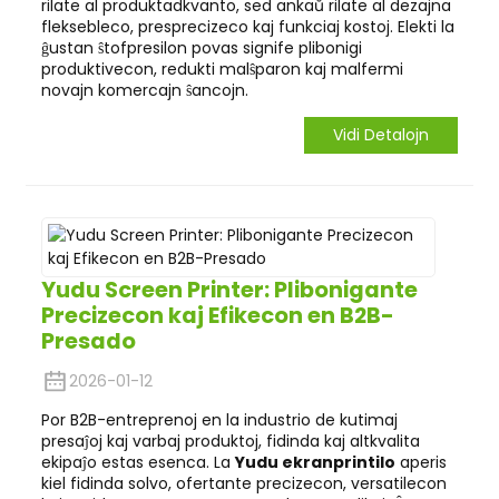
rilate al produktadkvanto, sed ankaŭ rilate al dezajna
fleksebleco, presprecizeco kaj funkciaj kostoj. Elekti la
ĝustan ŝtofpresilon povas signife plibonigi
produktivecon, redukti malŝparon kaj malfermi
novajn komercajn ŝancojn.
Vidi Detalojn
Yudu Screen Printer: Plibonigante
Precizecon kaj Efikecon en B2B-
Presado
2026-01-12
Por B2B-entreprenoj en la industrio de kutimaj
presaĵoj kaj varbaj produktoj, fidinda kaj altkvalita
ekipaĵo estas esenca. La
Yudu ekranprintilo
aperis
kiel fidinda solvo, ofertante precizecon, versatilecon