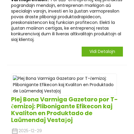
pograndajn mendojn, entreprenan markigon aŭ
specialajn varojn, investi en la ĝustan varmopresilon
povas draste plibonigi produktadrapidecon,
preskonsistencon kaj funkcian profitecon. Elekti la
ĝustan maŝinon certigas, ke entreprenoj restas
konkurencivaj dum ili liveras altkvalitajn produktojn al
siaj klientoj.
Vidi Detalojn
Plej Bona Varmiga Gazetaro por T-
ĉemizoj: Plibonigante Efikecon kaj
Kvaliton en Produktado de
Laŭmendaj Vestaĵoj
2025-12-29