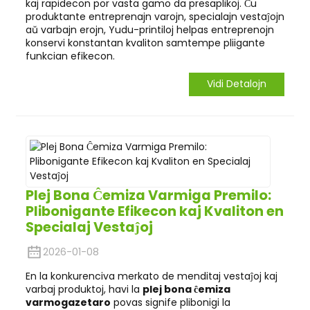
kaj rapidecon por vasta gamo da presaplikoj. Ĉu
produktante entreprenajn varojn, specialajn vestaĵojn
aŭ varbajn erojn, Yudu-printiloj helpas entreprenojn
konservi konstantan kvaliton samtempe pliigante
funkcian efikecon.
Vidi Detalojn
Plej Bona Ĉemiza Varmiga Premilo:
Plibonigante Efikecon kaj Kvaliton en
Specialaj Vestaĵoj
2026-01-08
En la konkurenciva merkato de menditaj vestaĵoj kaj
varbaj produktoj, havi la
plej bona ĉemiza
varmogazetaro
povas signife plibonigi la