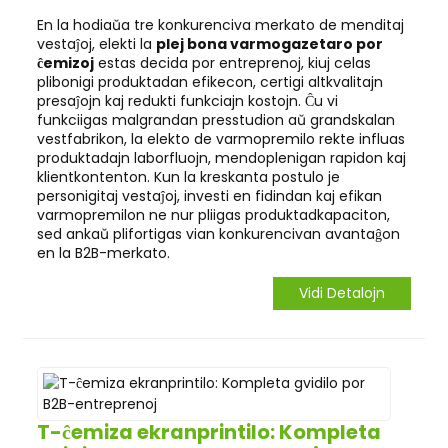
En la hodiaŭa tre konkurenciva merkato de menditaj
vestaĵoj, elekti la
plej bona varmogazetaro por
ĉemizoj
estas decida por entreprenoj, kiuj celas
plibonigi produktadan efikecon, certigi altkvalitajn
presaĵojn kaj redukti funkciajn kostojn. Ĉu vi
funkciigas malgrandan presstudion aŭ grandskalan
vestfabrikon, la elekto de varmopremilo rekte influas
produktadajn laborfluojn, mendoplenigan rapidon kaj
klientkontenton. Kun la kreskanta postulo je
personigitaj vestaĵoj, investi en fidindan kaj efikan
varmopremilon ne nur pliigas produktadkapaciton,
sed ankaŭ plifortigas vian konkurencivan avantaĝon
en la B2B-merkato.
Vidi Detalojn
T-ĉemiza ekranprintilo: Kompleta