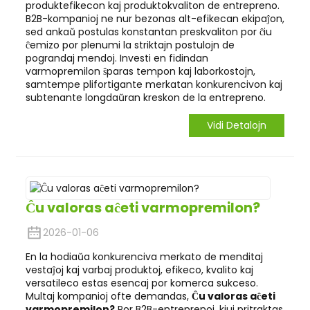
produktefikecon kaj produktokvaliton de entrepreno.
B2B-kompanioj ne nur bezonas alt-efikecan ekipaĵon,
sed ankaŭ postulas konstantan preskvaliton por ĉiu
ĉemizo por plenumi la striktajn postulojn de
pograndaj mendoj. Investi en fidindan
varmopremilon ŝparas tempon kaj laborkostojn,
samtempe plifortigante merkatan konkurencivon kaj
subtenante longdaŭran kreskon de la entrepreno.
Vidi Detalojn
Ĉu valoras aĉeti varmopremilon?
2026-01-06
En la hodiaŭa konkurenciva merkato de menditaj
vestaĵoj kaj varbaj produktoj, efikeco, kvalito kaj
versatileco estas esencaj por komerca sukceso.
Multaj kompanioj ofte demandas,
Ĉu valoras aĉeti
varmopremilon?
Por B2B-entreprenoj, kiuj pritraktas