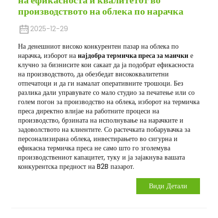
на ефикасноста и квалитетот во
производството на облека по нарачка
2025-12-29
На денешниот високо конкурентен пазар на облека по
нарачка, изборот на
најдобра термичка преса за маички
е
клучно за бизнисите кои сакаат да ја подобрат ефикасноста
на производството, да обезбедат висококвалитетни
отпечатоци и да ги намалат оперативните трошоци. Без
разлика дали управувате со мало студио за печатење или со
голем погон за производство на облека, изборот на термичка
преса директно влијае на работните процеси на
производство, брзината на исполнување на нарачките и
задоволството на клиентите. Со растечката побарувачка за
персонализирана облека, инвестирањето во сигурна и
ефикасна термичка преса не само што го зголемува
производствениот капацитет, туку и ја зајакнува вашата
конкурентска предност на B2B пазарот.
Види Детали