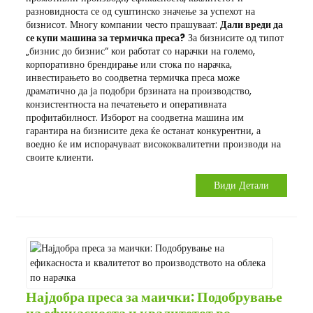
разновидноста се од суштинско значење за успехот на
бизнисот. Многу компании често прашуваат:
Дали вреди да
се купи машина за термичка преса?
За бизнисите од типот
„бизнис до бизнис“ кои работат со нарачки на големо,
корпоративно брендирање или стока по нарачка,
инвестирањето во соодветна термичка преса може
драматично да ја подобри брзината на производство,
конзистентноста на печатењето и оперативната
профитабилност. Изборот на соодветна машина им
гарантира на бизнисите дека ќе останат конкурентни, а
воедно ќе им испорачуваат висококвалитетни производи на
своите клиенти.
Види Детали
Најдобра преса за маички: Подобрување