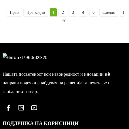
Прво
Претходно
1
2
3
4
5
Следно
По
20
Нашата посветеност кон извонредност и иновации нè
направи водечки снабдувач на решенија за печатење на
глобалниот пазар.
ПОДДРШКА НА КОРИСНИЦИ