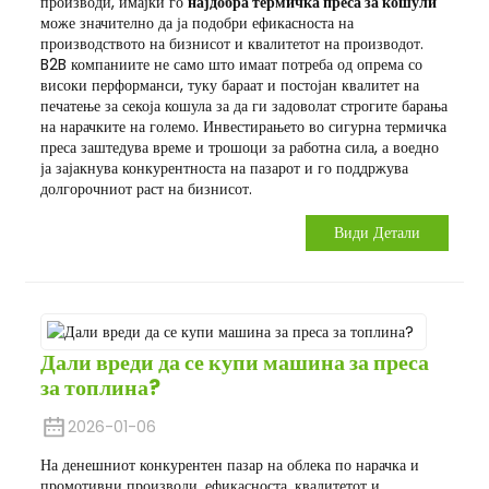
производи, имајќи го
најдобра термичка преса за кошули
може значително да ја подобри ефикасноста на
производството на бизнисот и квалитетот на производот.
B2B компаниите не само што имаат потреба од опрема со
високи перформанси, туку бараат и постојан квалитет на
печатење за секоја кошула за да ги задоволат строгите барања
на нарачките на големо. Инвестирањето во сигурна термичка
преса заштедува време и трошоци за работна сила, а воедно
ја зајакнува конкурентноста на пазарот и го поддржува
долгорочниот раст на бизнисот.
Види Детали
Дали вреди да се купи машина за преса
за топлина?
2026-01-06
На денешниот конкурентен пазар на облека по нарачка и
промотивни производи, ефикасноста, квалитетот и