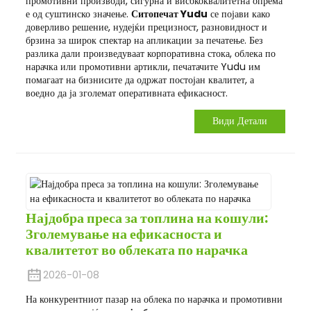
промотивни производи, сигурна и висококвалитетна опрема
е од суштинско значење.
Ситопечат Yudu
се појави како
доверливо решение, нудејќи прецизност, разновидност и
брзина за широк спектар на апликации за печатење. Без
разлика дали произведуваат корпоративна стока, облека по
нарачка или промотивни артикли, печатачите Yudu им
помагаат на бизнисите да одржат постојан квалитет, а
воедно да ја зголемат оперативната ефикасност.
Види Детали
Најдобра преса за топлина на кошули:
Зголемување на ефикасноста и
квалитетот во облеката по нарачка
2026-01-08
На конкурентниот пазар на облека по нарачка и промотивни