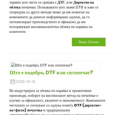
термин што често се среќава е
ДТГ
, или
Директно на
облека
печатење. Познавањето што значи DTG и како се
споредува со други методи може да им помогне на
компаниите да донесат информирани одлуки, да го
оптимизираат производството и ефикасно да им
испорачуваат висококвалитетна облека по нарачка на
клиентите.
Види Детали
Што е подобро, DTF или ситопечат?
2026-01-16
Во индустријата за облека по нарачка и промотивни
производи, изборот на вистинскиот метод на печатење е
клучен за ефикасност, квалитет и економичност. Компаниите
честопати се соочуваат со одлука помеѓу
DTF (директно-
на-филм) печатење
и традиционален