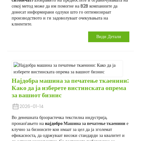
ситопечат
Разбирањето на предностите и ограничувањата на
секој метод може да им помогне на B2B компаниите да
донесат информирани одлуки што го оптимизираат
производството и ги задоволуваат очекувањата на
клиентите.
Види Детали
Најдобра машина за печатење ткаенини:
Како да ја изберете вистинската опрема
за вашиот бизнис
2026-01-14
Во денешната брзорастечка текстилна индустрија,
пронаоѓањето на
најдобро
Машина за печатење ткаенини
е
клучно за бизнисите кои имаат за цел да ја зголемат
ефикасноста, да одржуваат високи стандарди за квалитет и