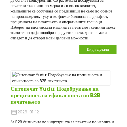
да останат конкурентни. Со растечката побарувачка за
печатени ткаенини по мерка и со висок квалитет,
компаниите се соочуваат со предизвици не само во обемот
на производство, туку и во флексибилноста на дизајнот,
прецизноста на печатењето и оперативните трошоци.
Изборот на вистинската машина за печатење ткаенини може
значително да ја подобри продуктивноста, да го намали
отпадот и да отвори нови деловни можности.
Види Детали
Ситопечат Yudu: Подобрување на
прецизноста и ефикасноста во B2B
печатењето
2026-01-12
За B2B бизнисите во индустријата за печатење по нарачка и