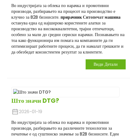
Во индустријата за облека по нарачка и промотивни
производи, разбирањето на процесот на производство е
клучно за B2B бизнисите.
прирачник
Ситопечат
машина
останува една од најшироко користените алатки за
производство на висококвалитетни, трајни отпечатоци,
особено за мали до средни сериски нарачки. Познавањето на
тоа како функционира им помага на компаниите да ги
оптимизираат работните процеси, да ги намалат грешките и
да обезбедат конзистентен резултат за клиентите.
Види Детали
Што значи DTG?
2026-01-19
Во индустријата за облека по нарачка и промотивни
производи, разбирањето на различните технологии за
печатење е од суштинско значење за B2B бизнисите. Еден