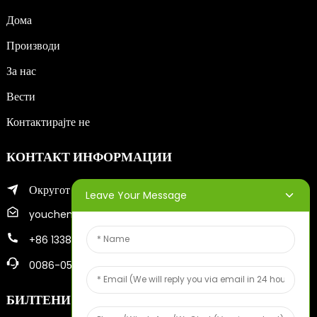
Дома
Производи
За нас
Вести
Контактирајте не
КОНТАКТ ИНФОРМАЦИИ
Округот Жифу во градот Јантаи
Leave Your Message
youcheng@ytscreenprinter.com
+86 13386383930
0086-05356730996
БИЛТЕНИ