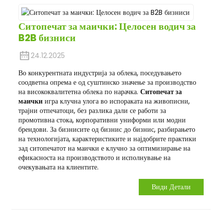
Ситопечат за маички: Целосен водич за
B2B бизниси
24.12.2025
Во конкурентната индустрија за облека, поседувањето
соодветна опрема е од суштинско значење за производство
на висококвалитетна облека по нарачка.
Ситопечат за
маички
игра клучна улога во испораката на живописни,
трајни отпечатоци, без разлика дали се работи за
промотивна стока, корпоративни униформи или модни
брендови. За бизнисите од бизнис до бизнис, разбирањето
на технологијата, карактеристиките и најдобрите практики
зад ситопечатот на маички е клучно за оптимизирање на
ефикасноста на производството и исполнување на
очекувањата на клиентите.
Види Детали