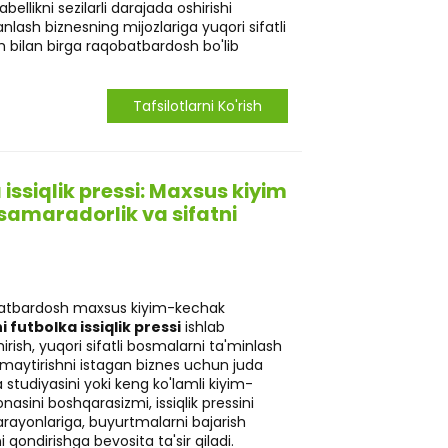
abellikni sezilarli darajada oshirishi
lash biznesning mijozlariga yuqori sifatli
h bilan birga raqobatbardosh bo'lib
Tafsilotlarni Ko'rish
issiqlik pressi: Maxsus kiyim
samaradorlik va sifatni
batbardosh maxsus kiyim-kechak
 futbolka issiqlik pressi
ishlab
irish, yuqori sifatli bosmalarni ta'minlash
amaytirishni istagan biznes uchun juda
tudiyasini yoki keng ko'lamli kiyim-
nasini boshqarasizmi, issiqlik pressini
jarayonlariga, buyurtmalarni bajarish
i qondirishga bevosita ta'sir qiladi.