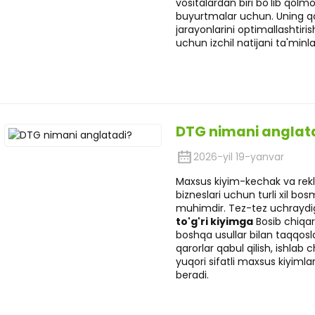
vositalardan biri bo'lib qolm
buyurtmalar uchun. Uning qa
jarayonlarini optimallashtiri
uchun izchil natijani ta'min
DTG nimani anglat
2026-yil 19-yanvar
Maxsus kiyim-kechak va rek
bizneslari uchun turli xil bo
muhimdir. Tez-tez uchrayd
to'g'ri kiyimga
Bosib chiqar
boshqa usullar bilan taqqosl
qarorlar qabul qilish, ishlab 
yuqori sifatli maxsus kiyiml
beradi.