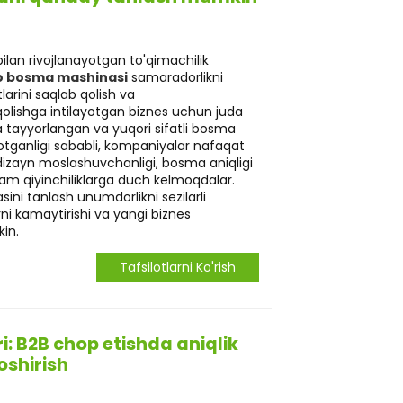
ilan rivojlanayotgan to'qimachilik
 bosma mashinasi
samaradorlikni
tlarini saqlab qolish va
qolishga intilayotgan biznes uchun juda
tayyorlangan va yuqori sifatli bosma
otganligi sababli, kompaniyalar nafaqat
i dizayn moslashuvchanligi, bosma aniqligi
am qiyinchiliklarga duch kelmoqdalar.
ni tanlash unumdorlikni sezilarli
arni kamaytirishi va yangi biznes
in.
Tafsilotlarni Ko'rish
i: B2B chop etishda aniqlik
oshirish