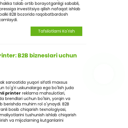
hakka talab ortib borayotganligi sababli,
 pressiga investitsiya qilish nafaqat ishlab
, balki B2B bozorida raqobatbardosh
kamlaydi.
Tafsilotlarni Ko'rish
rinter: B2B bizneslari uchun
k sanoatida yuqori sifatli maxsus
un to'g'ri uskunalarga ega bo'lish juda
li printer
reklama mahsulotlari,
a brendlari uchun bo'lsin, yorqin va
ib berishda muhim rol o'ynaydi. B2B
anli bosib chiqarish texnologiyasi,
maliyotlarini tushunish ishlab chiqarish
rish va mijozlarning kutganlarini