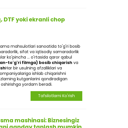
, DTF yoki ekranli chop
ama mahsulotlari sanoatida to'g'ri bosib
aradorlik, sifat va iqtisodiy samaradorlik
r ko'pincha ... o'rtasida qaror qabul
dan-to'g'ri filmga) bosib chiqarish
va
ish
Har bir usulning afzalliklari va
kompaniyalariga ishlab chiqarishni
zlarning kutganlarini qondiradigan
 oshirishga yordam beradi.
Tafsilotlarni Ko'rish
sma mashinasi: Biznesingiz
nani qanday tanlash mumkin