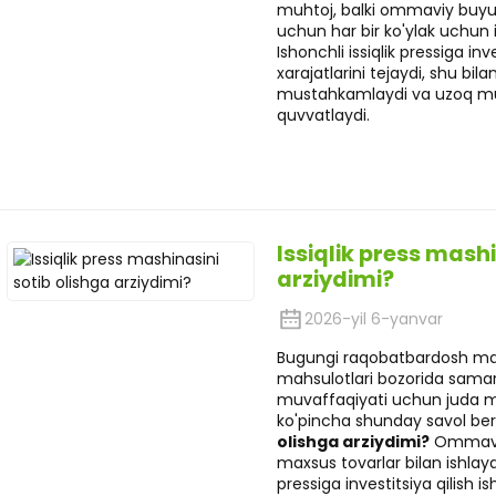
muhtoj, balki ommaviy buyurt
uchun har bir ko'ylak uchun i
Ishonchli issiqlik pressiga in
xarajatlarini tejaydi, shu bil
mustahkamlaydi va uzoq mudd
quvvatlaydi.
Issiqlik press mashi
arziydimi?
2026-yil 6-yanvar
Bugungi raqobatbardosh ma
mahsulotlari bozorida samarado
muvaffaqiyati uchun juda m
ko'pincha shunday savol ber
olishga arziydimi?
Ommaviy
maxsus tovarlar bilan ishlaydi
pressiga investitsiya qilish i