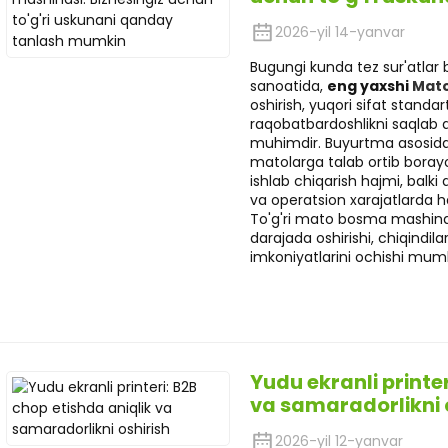
2026-yil 14-yanvar
Bugungi kunda tez sur'atlar b
sanoatida,
eng yaxshi
Mato
oshirish, yuqori sifat standar
raqobatbardoshlikni saqlab 
muhimdir. Buyurtma asosida 
matolarga talab ortib boray
ishlab chiqarish hajmi, balk
va operatsion xarajatlarda h
To'g'ri mato bosma mashinasi
darajada oshirishi, chiqindil
imkoniyatlarini ochishi mumk
Yudu ekranli printer
va samaradorlikni 
2026-yil 12-yanvar