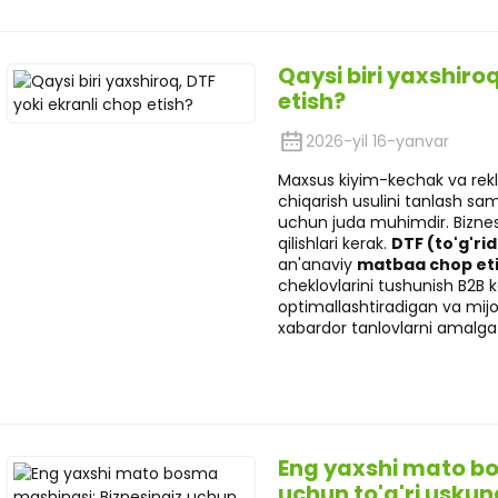
Qaysi biri yaxshiroq
etish?
2026-yil 16-yanvar
Maxsus kiyim-kechak va rekl
chiqarish usulini tanlash sam
uchun juda muhimdir. Biznesla
qilishlari kerak.
DTF (to'g'ri
an'anaviy
matbaa chop et
cheklovlarini tushunish B2B 
optimallashtiradigan va mijo
xabardor tanlovlarni amalga
Eng yaxshi mato bo
uchun to'g'ri usku