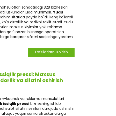
sulotlari sanoatidagi B2B bizneslari
fatli uskunalar juda muhimdir.
Yudu
echim sifatida paydo bo'ldi, keng ko'lamli
o'p qirralilik va tezlikni taklif etadi. Yudu
lotlar, maxsus kiyimlar yoki reklama
dan qat'i nazar, biznesga operatsion
n birga barqaror sifatni saqlashga yordam
Tafsilotlarni Ko'rish
ssiqlik pressi: Maxsus
rlik va sifatni oshirish
im-kechak va reklama mahsulotlari
 issiqlik pressi
biznesning ishlab
hsulot sifatini sezilarli darajada oshirishi
nafaqat yuqori samarali uskunalarga