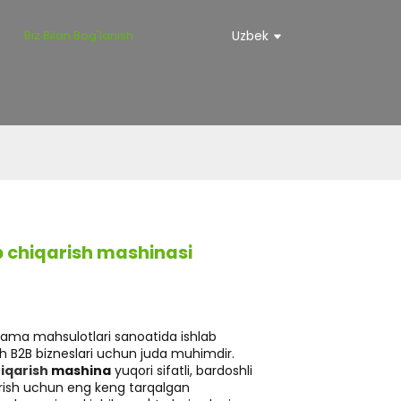
Biz Bilan Bog'lanish
Uzbek
b chiqarish mashinasi
ama mahsulotlari sanoatida ishlab
sh B2B bizneslari uchun juda muhimdir.
hiqarish
mashina
yuqori sifatli, bardoshli
rish uchun eng keng tarqalgan