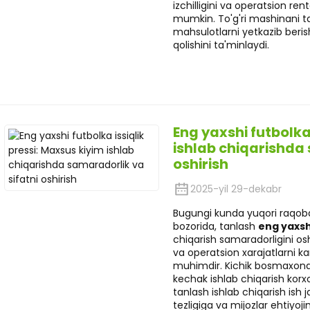
izchilligini va operatsion rent
mumkin. To'g'ri mashinani tan
mahsulotlarni yetkazib beris
qolishini ta'minlaydi.
Eng yaxshi futbolka 
ishlab chiqarishda 
oshirish
2025-yil 29-dekabr
Bugungi kunda yuqori raqo
bozorida, tanlash
eng yaxshi
chiqarish samaradorligini osh
va operatsion xarajatlarni k
muhimdir. Kichik bosmaxona s
kechak ishlab chiqarish korxo
tanlash ishlab chiqarish ish 
tezligiga va mijozlar ehtiyojin