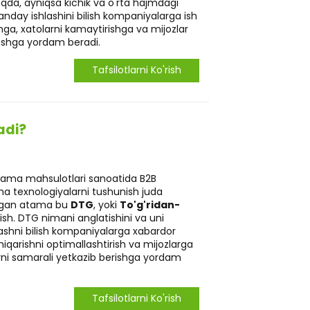
oqda, ayniqsa kichik va o'rta hajmdagi
nday ishlashini bilish kompaniyalarga ish
shga, xatolarni kamaytirishga va mijozlar
lashga yordam beradi.
Tafsilotlarni Ko'rish
adi?
lama mahsulotlari sanoatida B2B
sma texnologiyalarni tushunish juda
igan atama bu
DTG
, yoki
To'g'ridan-
ish. DTG nimani anglatishini va uni
ashni bilish kompaniyalarga xabardor
chiqarishni optimallashtirish va mijozlarga
arni samarali yetkazib berishga yordam
Tafsilotlarni Ko'rish