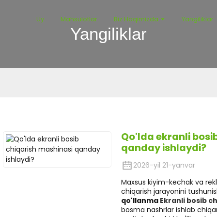
Uy
Mahsulotlar
Biz Haqimizda
Yangiliklar
Yangiliklar
Qo'lda ekranli bosi
qanday ishlaydi?
2026-yil 21-yanvar
Maxsus kiyim-kechak va rekl
chiqarish jarayonini tushuni
qo'llanma
Ekranli bosib c
bosma nashrlar ishlab chiqa