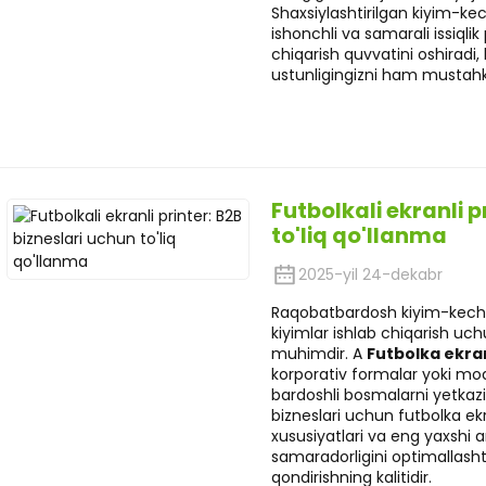
Shaxsiylashtirilgan kiyim-kec
ishonchli va samarali issiqlik
chiqarish quvvatini oshiradi
ustunligingizni ham mustah
Futbolkali ekranli p
to'liq qo'llanma
2025-yil 24-dekabr
Raqobatbardosh kiyim-kecha
kiyimlar ishlab chiqarish uch
muhimdir. A
Futbolka ekran
korporativ formalar yoki mod
bardoshli bosmalarni yetkaz
bizneslari uchun futbolka ekr
xususiyatlari va eng yaxshi a
samaradorligini optimallashti
qondirishning kalitidir.