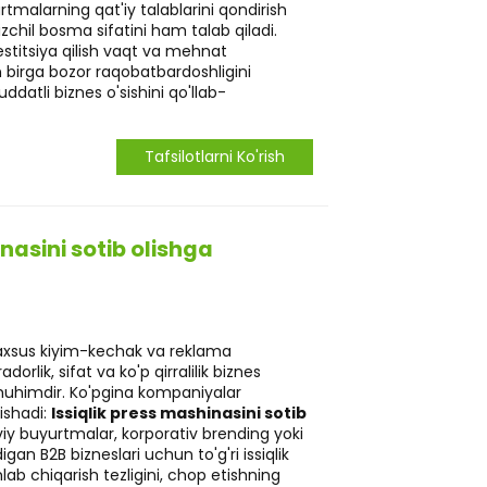
malarning qat'iy talablarini qondirish
zchil bosma sifatini ham talab qiladi.
vestitsiya qilish vaqt va mehnat
an birga bozor raqobatbardoshligini
atli biznes o'sishini qo'llab-
Tafsilotlarni Ko'rish
nasini sotib olishga
xsus kiyim-kechak va reklama
rlik, sifat va ko'p qirralilik biznes
uhimdir. Ko'pgina kompaniyalar
ishadi:
Issiqlik press mashinasini sotib
 buyurtmalar, korporativ brending yoki
gan B2B bizneslari uchun to'g'ri issiqlik
shlab chiqarish tezligini, chop etishning