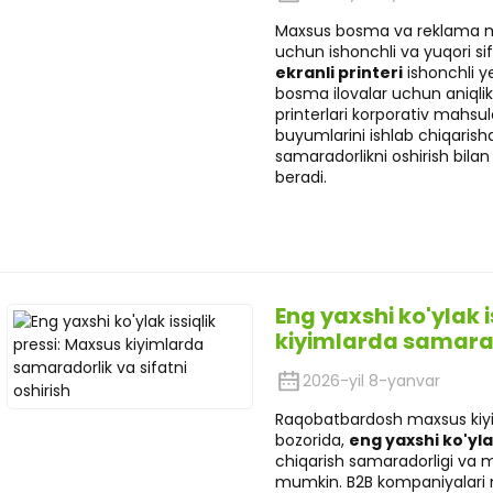
Maxsus bosma va reklama mah
uchun ishonchli va yuqori si
ekranli printeri
ishonchli y
bosma ilovalar uchun aniqlik, k
printerlari korporativ mahsu
buyumlarini ishlab chiqarish
samaradorlikni oshirish bila
beradi.
Eng yaxshi ko'ylak i
kiyimlarda samarado
2026-yil 8-yanvar
Raqobatbardosh maxsus kiy
bozorida,
eng yaxshi ko'ylak
chiqarish samaradorligi va ma
mumkin. B2B kompaniyalari 