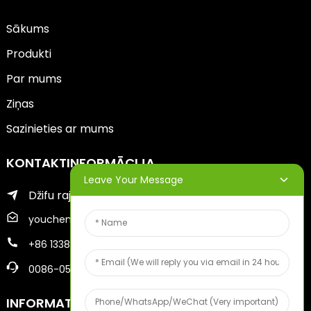
Sākums
Produkti
Par mums
Ziņas
Sazinieties ar mums
KONTAKTINFORMĀCIJA
Leave Your Message
Džifu rajons Jantai pilsētā
youcheng@ytscreenprinter.com
+86 13386383930
0086-05356730996
INFORMATĪVIE BIĻETENI