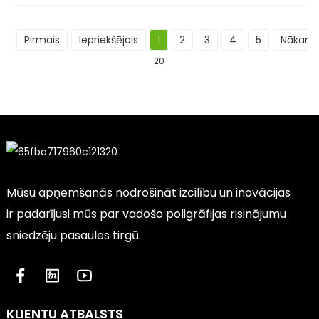
Pirmais
Iepriekšējais
1
2
3
4
5
Nākama
20
Mūsu apņemšanās nodrošināt izcilību un inovācijas
ir padarījusi mūs par vadošo poligrāfijas risinājumu
sniedzēju pasaules tirgū.
KLIENTU ATBALSTS