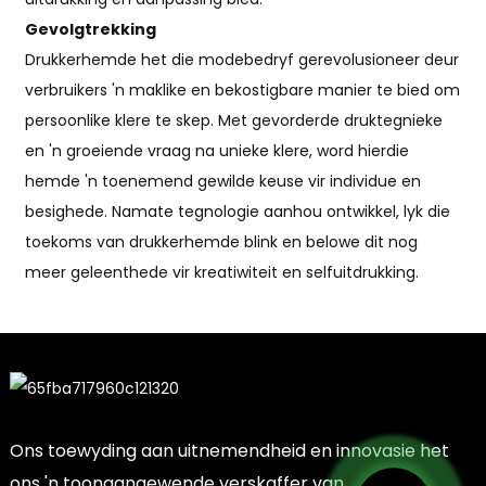
Gevolgtrekking
Drukkerhemde het die modebedryf gerevolusioneer deur
verbruikers 'n maklike en bekostigbare manier te bied om
persoonlike klere te skep. Met gevorderde druktegnieke
en 'n groeiende vraag na unieke klere, word hierdie
hemde 'n toenemend gewilde keuse vir individue en
besighede. Namate tegnologie aanhou ontwikkel, lyk die
toekoms van drukkerhemde blink en belowe dit nog
meer geleenthede vir kreatiwiteit en selfuitdrukking.
Ons toewyding aan uitnemendheid en innovasie het
ons 'n toonaangewende verskaffer van