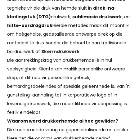
tegnieke vir die druk van hemde sluit in
direk-na-
kledingstuk (DTG)
drukwerk,
sublimasie drukwerk
, en
hitte-oordragdruk
Hierdie metodes maak dit moontlik
om hoëgehalte, gedetailleerde ontwerpe direk op die
materiaal te druk sonder die behoefte aan tradisionele
borduurwerk of
Skermdrukwerk
.
Die aantrekkingskrag van drukkerhemde lê in hul
veelsydigheid. Kliënte kan maklik persoonlike ontwerpe
skep, of dit nou vir persoonlike gebruik,
bemarkingsdoeleindes of spesiale geleenthede is. Van 'n
gunsteling-aanhaling tot 'n korporatiewe logo of 'n
lewendige kunswerk, die moontlikhede vir aanpassing is
feitlik eindeloos.
Waarom word drukkerhemde al hoe gewilder?
Die toenemende vraag na gepersonaliseerde en unieke
klere het die opkoms van drukkerhemde gedryf.