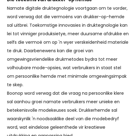
Namate digitale druktegnologie voortgaan om te vorder,
word verwag dat die vermoëns van drukker-op-hemde
sal uitbrei. Toekomstige innovasies in druktegnologie kan
lei tot vinniger produksietye, meer duursame afdrukke en
selfs die vermoë om op 'n wyer verskeidenheid materiale
te druk. Daarbenewens kan die groei van
omgewingsvriendelike drukmetodes bydra tot meer
volhoubare mode-opsies, wat verbruikers in staat stel
om persoonlike hemde met minimale omgewingsimpak
te skep.
Boonop word verwag dat die vraag na persoonlike klere
sal aanhou groei namate verbruikers meer unieke en
betekenisvolle modekeuses soek. Drukkerhemde sal
waarskynlik 'n noodsaaklike deel van die modebedryf
word, wat eindelose geleenthede vir kreatiewe
uitdrukking en aanpassing bied.