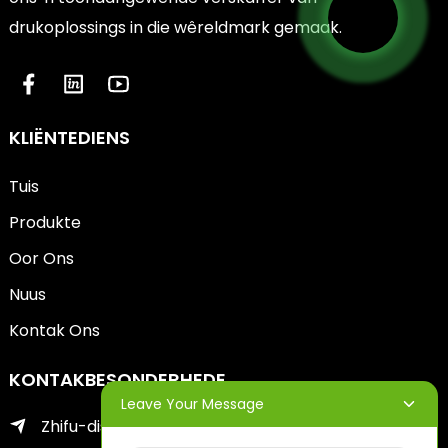
drukoplossings in die wêreldmark gemaak.
KLIËNTEDIENS
Tuis
Produkte
Oor Ons
Nuus
Kontak Ons
KONTAKBESONDERHEDE
Leave Your Message
Zhifu-distrik van Yantai City