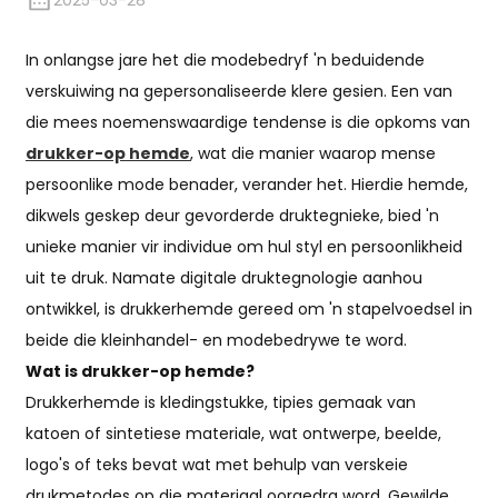
2025-03-28
In onlangse jare het die modebedryf 'n beduidende
verskuiwing na gepersonaliseerde klere gesien. Een van
die mees noemenswaardige tendense is die opkoms van
drukker-op hemde
, wat die manier waarop mense
persoonlike mode benader, verander het. Hierdie hemde,
dikwels geskep deur gevorderde druktegnieke, bied 'n
unieke manier vir individue om hul styl en persoonlikheid
uit te druk. Namate digitale druktegnologie aanhou
ontwikkel, is drukkerhemde gereed om 'n stapelvoedsel in
beide die kleinhandel- en modebedrywe te word.
Wat is drukker-op hemde?
Drukkerhemde is kledingstukke, tipies gemaak van
katoen of sintetiese materiale, wat ontwerpe, beelde,
logo's of teks bevat wat met behulp van verskeie
drukmetodes op die materiaal oorgedra word. Gewilde