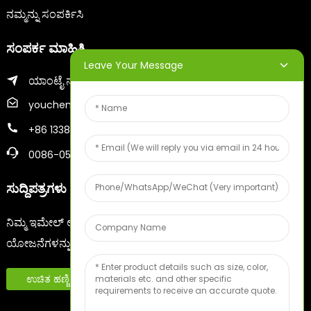
ನಮ್ಮನ್ನು ಸಂಪರ್ಕಿಸಿ
ಸಂಪರ್ಕ ಮಾಹಿತಿ
Leave Your Message
ಯಾಂಟೈ ನಗರದ ಝಿಫು ಜಿಲ್ಲೆ
youcheng@ytscreenprinter.com
+86 13386383930
0086-05356730996
ಸುದ್ದಿಪತ್ರಗಳು
ನಿಮ್ಮ ಇಮೇಲ್ ಅನ್ನು ನಮೂದಿಸಿ ಮತ್ತು ನಾವು ನಿಮಗೆ ಇತ್ತೀಚಿನ ಮಾಹಿತಿ
ಯೋಜನೆಗಳನ್ನು ಕಳುಹಿಸುತ್ತೇವೆ.
ಉಚಿತ ಹಣ್ಣಿನ ಮಾದರಿ