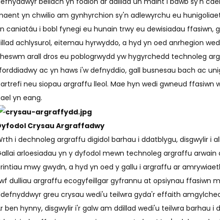
efnyddwyr bellach yn fodlon ar ddillad un maint i bawb sy'n cael
aent yn chwilio am gynhyrchion sy'n adlewyrchu eu hunigoliaet
n caniatáu i bobl fynegi eu hunain trwy eu dewisiadau ffasiwn,
illad achlysurol, eitemau hyrwyddo, a hyd yn oed anrhegion wedi'
heswm arall dros eu poblogrwydd yw hygyrchedd technoleg argra
forddiadwy ac yn haws i'w defnyddio, gall busnesau bach ac unig
artrefi neu siopau argraffu lleol. Mae hyn wedi gwneud ffasiwn w
ael yn eang.
Dyfodol Crysau Argraffadwy
rth i dechnoleg argraffu digidol barhau i ddatblygu, disgwylir i 
allai arloesiadau yn y dyfodol mewn technoleg argraffu arwai
rintiau mwy gwydn, a hyd yn oed y gallu i argraffu ar amrywiaet
wf dulliau argraffu ecogyfeillgar gyfrannu at opsiynau ffasiwn 
defnyddwyr greu crysau wedi'u teilwra gyda'r effaith amgylchedd
r ben hynny, disgwylir i'r galw am ddillad wedi'u teilwra barhau 