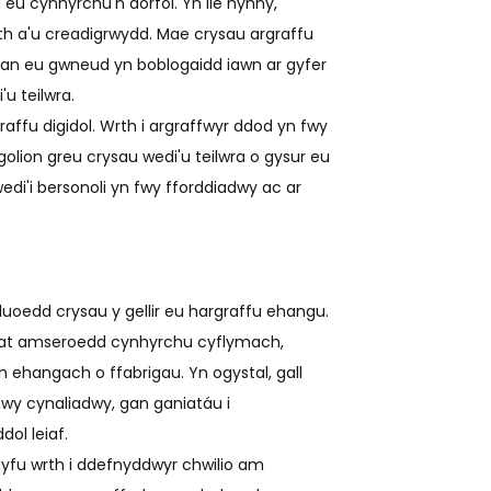
 eu cynhyrchu'n dorfol. Yn lle hynny,
h a'u creadigrwydd. Mae crysau argraffu
 gan eu gwneud yn boblogaidd iawn ar gyfer
u teilwra.
ffu digidol. Wrth i argraffwyr ddod yn fwy
olion greu crysau wedi'u teilwra o gysur eu
edi'i bersonoli yn fwy fforddiadwy ac ar
alluoedd crysau y gellir eu hargraffu ehangu.
n at amseroedd cynhyrchu cyflymach,
h ehangach o ffabrigau. Yn ogystal, gall
mwy cynaliadwy, gan ganiatáu i
ol leiaf.
i dyfu wrth i ddefnyddwyr chwilio am