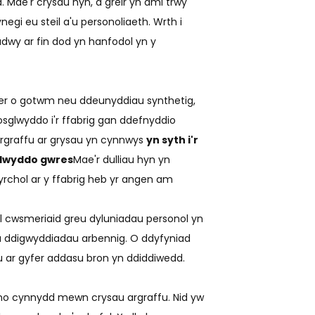
. Mae'r crysau hyn, a grëir yn aml trwy
egi eu steil a'u personoliaeth. Wrth i
adwy ar fin dod yn hanfodol yn y
fer o gotwm neu ddeunyddiau synthetig,
osglwyddo i'r ffabrig gan ddefnyddio
argraffu ar grysau yn cynnwys
yn syth i'r
glwyddo gwres
Mae'r dulliau hyn yn
rchol ar y ffabrig heb yr angen am
l cwsmeriaid greu dyluniadau personol yn
u ddigwyddiadau arbennig. O ddyfyniad
au ar gyfer addasu bron yn ddiddiwedd.
uno cynnydd mewn crysau argraffu. Nid yw