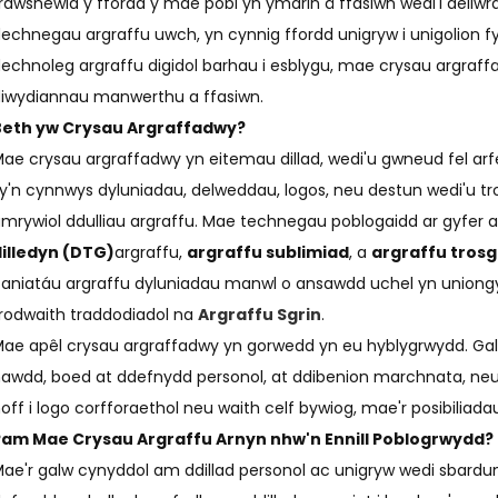
rawsnewid y ffordd y mae pobl yn ymdrin â ffasiwn wedi'i deilwra
echnegau argraffu uwch, yn cynnig ffordd unigryw i unigolion fyn
echnoleg argraffu digidol barhau i esblygu, mae crysau argraff
iwydiannau manwerthu a ffasiwn.
Beth yw Crysau Argraffadwy?
ae crysau argraffadwy yn eitemau dillad, wedi'u gwneud fel ar
y'n cynnwys dyluniadau, delweddau, logos, neu destun wedi'u tr
mrywiol ddulliau argraffu. Mae technegau poblogaidd ar gyfer 
illedyn (DTG)
argraffu,
argraffu sublimiad
, a
argraffu tros
aniatáu argraffu dyluniadau manwl o ansawdd uchel yn uniongy
rodwaith traddodiadol na
Argraffu Sgrin
.
ae apêl crysau argraffadwy yn gorwedd yn eu hyblygrwydd. Gal
awdd, boed at ddefnydd personol, at ddibenion marchnata, ne
off i logo corfforaethol neu waith celf bywiog, mae'r posibiliad
Pam Mae Crysau Argraffu Arnyn nhw'n Ennill Poblogrwydd?
ae'r galw cynyddol am ddillad personol ac unigryw wedi sbard