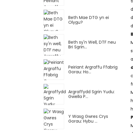
t
d
Beth Mae DTG yn ei
d
Olygu?
d
Beth sy'n Well, DTF neu
M
Bri Sgrin...
s
a
Peiriant Argraffu Ffabrig
d
Gorau: Ho...
c
f
Argraffydd Sgrin Yudu:
M
Gwella P...
h
h
Y Wasg Gwres Crys
Gorau: Hybu ...
M