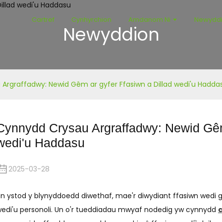
Cartref
Cynhyrchion
Amdanom Ni
Newydd
Newyddion
Argraffadwy: Newid Gêm ar gyfer Ffasiwn a Dillad wedi'u Hadda
Cynnydd Crysau Argraffadwy: Newid Gêm 
wedi'u Haddasu
2025-03-28
n ystod y blynyddoedd diwethaf, mae'r diwydiant ffasiwn wedi 
edi'u personoli. Un o'r tueddiadau mwyaf nodedig yw cynnydd