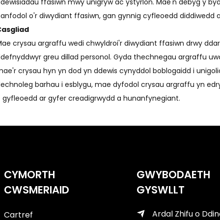
dewisiadau ffasiwn mwy unigryw ac ystyrlon. Mae'n debyg y by
anfodol o'r diwydiant ffasiwn, gan gynnig cyfleoedd diddiwedd 
Casgliad
ae crysau argraffu wedi chwyldroi'r diwydiant ffasiwn drwy dda
defnyddwyr greu dillad personol. Gyda thechnegau argraffu uwc
ae'r crysau hyn yn dod yn ddewis cynyddol boblogaidd i unigolion
echnoleg barhau i esblygu, mae dyfodol crysau argraffu yn edr
 gyfleoedd ar gyfer creadigrwydd a hunanfynegiant.
CYMORTH
GWYBODAETH
CWSMERIAID
GYSWLLT
Ardal Zhifu o Ddi
Cartref