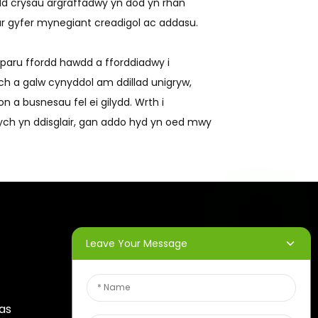
dd crysau argraffadwy yn dod yn rhan
ar gyfer mynegiant creadigol ac addasu.
rparu ffordd hawdd a fforddiadwy i
h a galw cynyddol am ddillad unigryw,
 a busnesau fel ei gilydd. Wrth i
ych yn ddisglair, gan addo hyd yn oed mwy
Leave Your Message
CYLCHLYTHYRAU
Rhowch eich cyfeiriad e-
nas
bost a byddwn yn anfon y