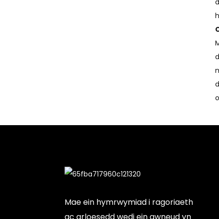
d
h
M
d
m
d
o
Mae ein hymrwymiad i ragoriaeth
ac arloesedd wedi ein gwneud yn