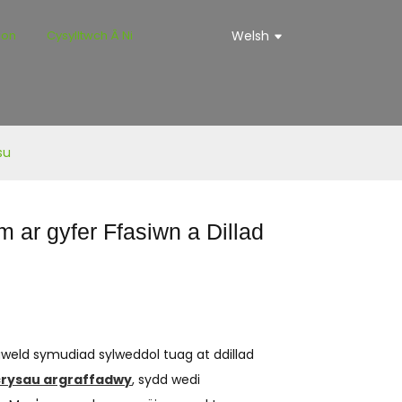
ion
Cysylltwch Â Ni
Welsh
su
ar gyfer Ffasiwn a Dillad
gweld symudiad sylweddol tuag at ddillad
crysau argraffadwy
, sydd wedi