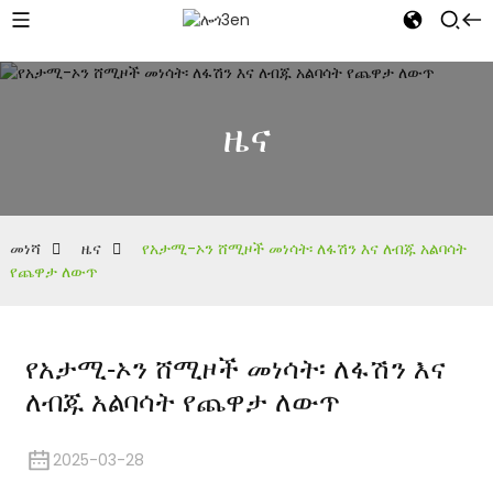
ዜና
መነሻ
ዜና
የአታሚ-ኦን ሸሚዞች መነሳት፡ ለፋሽን እና ለብጁ አልባሳት
የጨዋታ ለውጥ
የአታሚ-ኦን ሸሚዞች መነሳት፡ ለፋሽን እና
ለብጁ አልባሳት የጨዋታ ለውጥ
2025-03-28