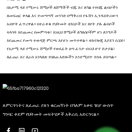
በአታሚ ላይ የሚሠሩ ሸሚዞች ለሸማቾች ብጁ እና ለግል የተበጁ ልብሶችን
ለመፍጠር ቀላል እና ተመጣጣኝ መንገድ በማቅረብ የፋሽን ኢንዱስትሪውን
አብዮት ፈጥረዋል። በተራቀቁ የህትመት ቴክኒኮች እና ለየት ያሉ ልብሶች
ፍላጎት እየጨመረ በመምጣቱ፣ እነዚህ ሸሚዞች ለግለሰቦችም ሆነ ለንግዶች
እየጨመረ የመጣ ተወዳጅ ምርጫ እየሆኑ መጥተዋል። ቴክኖሎጂ እያደገ ሲሄድ፣
የአታሚ ላይ የሚሠሩ ሸሚዞች የወደፊት ዕጣ ፈንታ ብሩህ ሆኖ ይታያል፣
ለፈጠራ እና ለራስ አገላለጽ የበለጠ እድሎችን እንደሚሰጥ ተስፋ ይሰጣል።
ለምርጥነትና ለፈጠራ ያለን ቁርጠኝነት በዓለም አቀፍ ገበያ ውስጥ
ግንባር ቀደም የህትመት መፍትሄዎች አቅራቢ አድርጎናል።