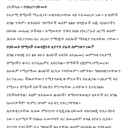
ያስችላሉ።
የስክሪን ህትመት
.
የአታሚ ሸሚዞች ማራኪነት ሁለገብነታቸው ላይ የተመሰረተ ነው። ደንበኞች
ለግል ጥቅም፣ ለግብይት ዓላማዎች ወይም ለልዩ ዝግጅቶች ብጁ ዲዛይኖችን
በቀላሉ መፍጠር ይችላሉ። ከሚወዱት ጥቅስ እስከ የኮርፖሬት አርማ ወይም
ሕያው የኪነጥበብ ስራ ድረስ፣ የማበጀት እድሎች ማለቂያ የሌላቸው ናቸው።
የህትመት ሸሚዞች ተወዳጅነት እያገኙ ያሉት ለምንድን ነው?
ለግል የተበጁ እና ልዩ ለሆኑ ልብሶች ፍላጎት እየጨመረ መምጣቱ የአታሚ
ሸሚዞችን ቁጥር እንዲጨምር አድርጓል። ሸማቾች በጅምላ በሚመረቱ፣
ለሁሉም የሚስማሙ ልብሶች እርካታ የላቸውም። በምትኩ፣ ግለሰባዊነታቸውን
እና የፈጠራ ችሎታቸውን የሚያንፀባርቁ ምርቶችን ይፈልጋሉ። በአታሚ ላይ
የሚሠሩ ሸሚዞች ሰዎች በፋሽን ምርጫቸው ራሳቸውን እንዲገልጹ
ያስችላቸዋል፣ ይህም ለተለመዱ ልብሶች፣ ለማስተዋወቂያ ዕቃዎች እና ለግል
ስጦታዎችም ጭምር በጣም ተፈላጊ ያደርጋቸዋል።
ለታዋቂነታቸው ሌላው ምክንያት የዲጂታል ህትመት ቴክኖሎጂ ተደራሽነት
ነው። አታሚዎች የበለጠ ተመጣጣኝ እና ለመጠቀም ቀላል እየሆኑ ሲሄዱ፣
ትናንሽ ንግዶችም ሆኑ ግለሰቦች ከቤታቸው ወይም ከአካባቢው የህትመት