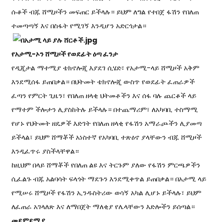
ሱቆች ብጁ ሸሚዞችን መፍጠር ይችላሉ። ይህም ለግል የተበጀ ፋሽን የበለጠ
ተመጣጣኝ እና በስፋት የሚገኝ እንዲሆን አድርጎታል።
የአታሚ-ኦን ሸሚዞች የወደፊት ዕጣ ፈንታ
የዲጂታል ማተሚያ ቴክኖሎጂ እያደገ ሲሄድ፣ የአታሚ-ላይ ሸሚዞች አቅም
እንደሚሰፋ ይጠበቃል። በህትመት ቴክኖሎጂ ውስጥ የወደፊት ፈጠራዎች
ፈጣን የምርት ጊዜን፣ የበለጠ ዘላቂ ህትመቶችን እና ሰፋ ባሉ ጨርቆች ላይ
የማተም ችሎታን ሊያስከትሉ ይችላሉ። በተጨማሪም፣ ለአካባቢ ተስማሚ
የሆኑ የህትመት ዘዴዎች እድገት የበለጠ ዘላቂ የፋሽን አማራጮችን ሊያመጣ
ይችላል፣ ይህም ሸማቾች አነስተኛ የአካባቢ ተጽዕኖ ያላቸውን ብጁ ሸሚዞች
እንዲፈጥሩ ያስችላቸዋል።
ከዚህም በላይ ሸማቾች የበለጠ ልዩ እና ትርጉም ያለው የፋሽን ምርጫዎችን
ሲፈልጉ ብጁ አልባሳት ፍላጎት ማደጉን እንደሚቀጥል ይጠበቃል። በአታሚ ላይ
የሚሠሩ ሸሚዞች የፋሽን ኢንዱስትሪው ወሳኝ አካል ሊሆኑ ይችላሉ፣ ይህም
ለፈጠራ አገላለጽ እና ለማበጀት ማለቂያ የሌላቸውን እድሎችን ይሰጣል።
መደምደሚያ