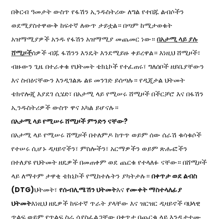
በቅርብ ዓመታት ውስጥ የፋሽን ኢንዱስትሪው ለግል የተበጁ ልብሶችን
ወደሚያስተዋውቅ ከፍተኛ ለውጥ ታይቷል። በጣም ከሚታወቁት
አዝማሚያዎች አንዱ የፋሽን አዝማሚያ መጨመር ነው።
በአታሚ ላይ ያሉ
ሸሚዞች
ሰዎች ብጁ ፋሽንን እንዴት እንደሚይዙ ቀይረዋል። እነዚህ ሸሚዞች፣
ብዙውን ጊዜ በተራቀቁ የህትመት ቴክኒኮች የተፈጠሩ፣ ግለሰቦች ዘይቤያቸውን
እና ስብዕናቸውን እንዲገልጹ ልዩ መንገድ ይሰጣሉ። የዲጂታል ህትመት
ቴክኖሎጂ እያደገ ሲሄድ፣ በአታሚ ላይ የሚሠሩ ሸሚዞች በችርቻሮ እና በፋሽን
ኢንዱስትሪዎች ውስጥ ዋና አካል ይሆናሉ።
በአታሚ ላይ የሚሠሩ ሸሚዞች ምንድን ናቸው?
በአታሚ ላይ የሚሠሩ ሸሚዞች በተለምዶ ከጥጥ ወይም ሰው ሰራሽ ቁሳቁሶች
የተሠሩ ሲሆኑ ዲዛይኖችን፣ ምስሎችን፣ አርማዎችን ወይም ጽሑፎችን
በተለያዩ የህትመት ዘዴዎች በመጠቀም ወደ ጨርቁ የተላለፉ ናቸው። በሸሚዞች
ላይ ለማተም ታዋቂ ቴክኒኮች የሚከተሉትን ያካትታሉ።
በቀጥታ ወደ ልብስ
(DTG)
ህትመት፣
የሱብሊሜሽን ህትመት
እና
የሙቀት ማስተላለፊያ
ህትመት
እነዚህ ዘዴዎች ከፍተኛ ጥራት ያላቸው እና ዝርዝር ዲዛይኖች ባህላዊ
ጥልፍ ወይም የጥልፍ ስራ ሳያስፈልጋቸው በቀጥታ በጨርቁ ላይ እንዲታተሙ