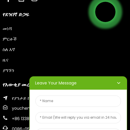
የደንበኛ ድጋፍ
መነሻ
ምርቶች
ስለ እኛ
ዜና
ያግኙን
Leave Your Message
የእውቂያ መረጃ
የያንታይ ከተማ ዝሂፉ ወረዳ
youcheng@ytscreenprinter.com
+86 13386383930
0086-05356730996