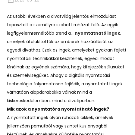
2025-03-28
Az utóbbi években a divatvilág jelentős elmozdulást
tapasztalt a személyre szabott ruházat felé. Az egyik
legfigyelemreméltóbb trend a...
nyomtatható ingek
,
amelyek átalakították az emberek hozzáállását az
egyedi divathoz. Ezek az ingek, amelyeket gyakran fejlett
nyomtatási technikákkal készítenek, egyedi módot
kínálnak az egyének számára, hogy kifejezzék stílusukat
és személyiségüket. Ahogy a digitális nyomtatási
technológia folyamatosan fejlődik, a nyomtatott ingek
várhatóan alapdarabokká válnak mind a
kiskereskedelemben, mind a divatiparban.
Mik azok a nyomtatóra nyomtatható ingek?
A nyomtatott ingek olyan ruházati cikkek, amelyek
jellemzően pamutból vagy szintetikus anyagból
készülnek, és amelyekre különféle nyomtatási