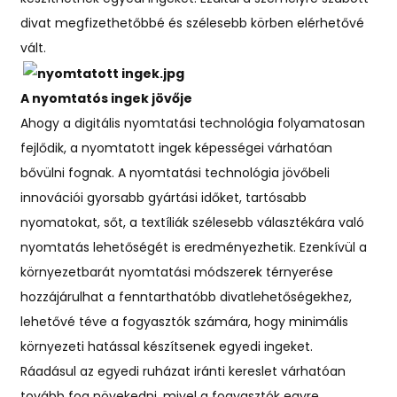
divat megfizethetőbbé és szélesebb körben elérhetővé
vált.
A nyomtatós ingek jövője
Ahogy a digitális nyomtatási technológia folyamatosan
fejlődik, a nyomtatott ingek képességei várhatóan
bővülni fognak. A nyomtatási technológia jövőbeli
innovációi gyorsabb gyártási időket, tartósabb
nyomatokat, sőt, a textíliák szélesebb választékára való
nyomtatás lehetőségét is eredményezhetik. Ezenkívül a
környezetbarát nyomtatási módszerek térnyerése
hozzájárulhat a fenntarthatóbb divatlehetőségekhez,
lehetővé téve a fogyasztók számára, hogy minimális
környezeti hatással készítsenek egyedi ingeket.
Ráadásul az egyedi ruházat iránti kereslet várhatóan
tovább fog növekedni, mivel a fogyasztók egyre