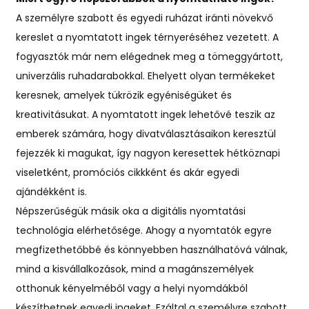
A személyre szabott és egyedi ruházat iránti növekvő
kereslet a nyomtatott ingek térnyeréséhez vezetett. A
fogyasztók már nem elégednek meg a tömeggyártott,
univerzális ruhadarabokkal. Ehelyett olyan termékeket
keresnek, amelyek tükrözik egyéniségüket és
kreativitásukat. A nyomtatott ingek lehetővé teszik az
emberek számára, hogy divatválasztásaikon keresztül
fejezzék ki magukat, így nagyon keresettek hétköznapi
viseletként, promóciós cikkként és akár egyedi
ajándékként is.
Népszerűségük másik oka a digitális nyomtatási
technológia elérhetősége. Ahogy a nyomtatók egyre
megfizethetőbbé és könnyebben használhatóvá válnak,
mind a kisvállalkozások, mind a magánszemélyek
otthonuk kényelméből vagy a helyi nyomdákból
készíthetnek egyedi ingeket. Ezáltal a személyre szabott