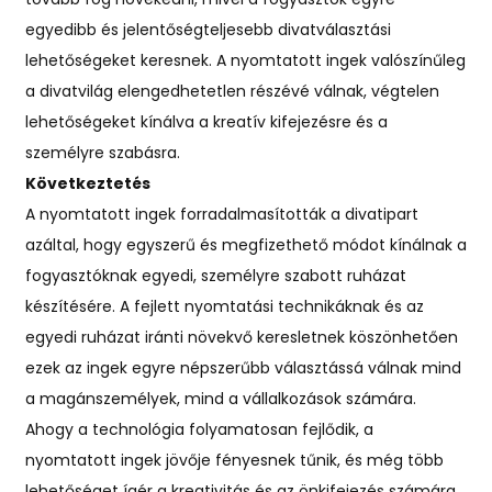
egyedibb és jelentőségteljesebb divatválasztási
lehetőségeket keresnek. A nyomtatott ingek valószínűleg
a divatvilág elengedhetetlen részévé válnak, végtelen
lehetőségeket kínálva a kreatív kifejezésre és a
személyre szabásra.
Következtetés
A nyomtatott ingek forradalmasították a divatipart
azáltal, hogy egyszerű és megfizethető módot kínálnak a
fogyasztóknak egyedi, személyre szabott ruházat
készítésére. A fejlett nyomtatási technikáknak és az
egyedi ruházat iránti növekvő keresletnek köszönhetően
ezek az ingek egyre népszerűbb választássá válnak mind
a magánszemélyek, mind a vállalkozások számára.
Ahogy a technológia folyamatosan fejlődik, a
nyomtatott ingek jövője fényesnek tűnik, és még több
lehetőséget ígér a kreativitás és az önkifejezés számára.