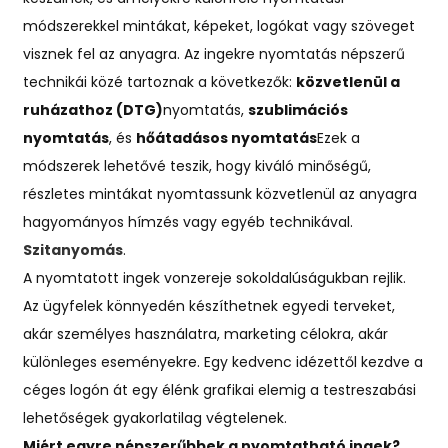
módszerekkel mintákat, képeket, logókat vagy szöveget
visznek fel az anyagra. Az ingekre nyomtatás népszerű
technikái közé tartoznak a következők:
közvetlenül a
ruházathoz (DTG)
nyomtatás,
szublimációs
nyomtatás
, és
hőátadásos nyomtatás
Ezek a
módszerek lehetővé teszik, hogy kiváló minőségű,
részletes mintákat nyomtassunk közvetlenül az anyagra
hagyományos hímzés vagy egyéb technikával.
Szitanyomás
.
A nyomtatott ingek vonzereje sokoldalúságukban rejlik.
Az ügyfelek könnyedén készíthetnek egyedi terveket,
akár személyes használatra, marketing célokra, akár
különleges eseményekre. Egy kedvenc idézettől kezdve a
céges logón át egy élénk grafikai elemig a testreszabási
lehetőségek gyakorlatilag végtelenek.
Miért egyre népszerűbbek a nyomtatható ingek?