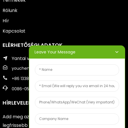
Termékek
Rólunk
Hír
Kapcsolat
ELÉRHETŐSÉGI ADATOK
Leave Your Message
Yantai város Zhifu kerülete
youcheng@ytscreenprinter.com
+86 13386383930
0086-05356730996
HÍRLEVELEK
Add meg az e-mail címed, és elküldjük neked a
legfrissebb információkat a tervekről.