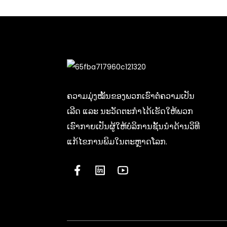
ຄວາມມຸ່ງໝັ້ນຂອງພວກເຮົາຕໍ່ຄວາມເປັນ
ເລີດ ແລະ ນະວັດຕະກໍາໄດ້ເຮັດໃຫ້ພວກ
ເຮົາກາຍເປັນຜູ້ໃຫ້ບໍລິການຊັ້ນນໍາດ້ານວິທີ
ແກ້ໄຂການພິມໃນຕະຫຼາດໂລກ.