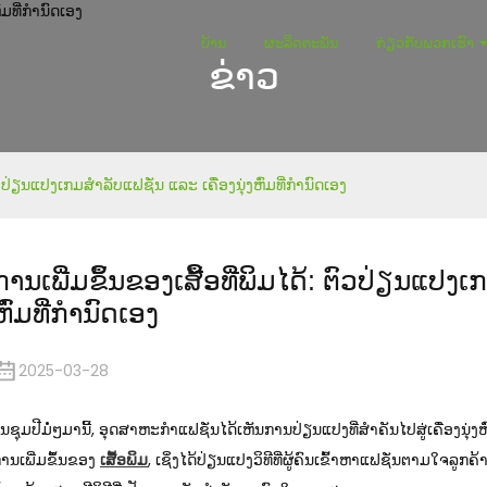
ບ້ານ
ຜະລິດຕະພັນ
ກ່ຽວກັບພວກເຮົາ
ຂ່າວ
ຕົວປ່ຽນແປງເກມສຳລັບແຟຊັ່ນ ແລະ ເຄື່ອງນຸ່ງຫົ່ມທີ່ກຳນົດເອງ
ການເພີ່ມຂຶ້ນຂອງເສື້ອທີ່ພິມໄດ້: ຕົວປ່ຽນແປງເ
ຫົ່ມທີ່ກຳນົດເອງ
2025-03-28
ນຊຸມປີມໍ່ໆມານີ້, ອຸດສາຫະກຳແຟຊັ່ນໄດ້ເຫັນການປ່ຽນແປງທີ່ສຳຄັນໄປສູ່ເຄື່ອງນຸ່ງຫົ່
ານເພີ່ມຂຶ້ນຂອງ
ເສື້ອພິມ
, ເຊິ່ງໄດ້ປ່ຽນແປງວິທີທີ່ຜູ້ຄົນເຂົ້າຫາແຟຊັ່ນຕາມໃຈລູກຄ້າ. 