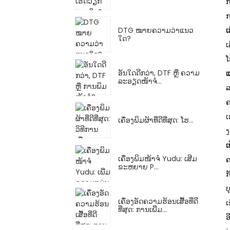
ກ
ກ
DTG ໝາຍຄວາມວ່າແນວ
ເ
ໃດ?
ເ
ໂ
ອັນໃດດີກວ່າ, DTF ຫຼື ຄວາມ
ລະອຽດໜ້າຈໍ...
ລ
ຄ
ເ
ເຄື່ອງພິມຜ້າທີ່ດີທີ່ສຸດ: ໂຮ...
ງ
ເ
ເຄື່ອງພິມໜ້າຈໍ Yudu: ເສີມ
ຄ
ຂະຫຍາຍ P...
ກ
ບ
ເຄື່ອງອັດຄວາມຮ້ອນເສື້ອທີ່ດີ
ເ
ທີ່ສຸດ: ການເພີ່ມ...
ອ