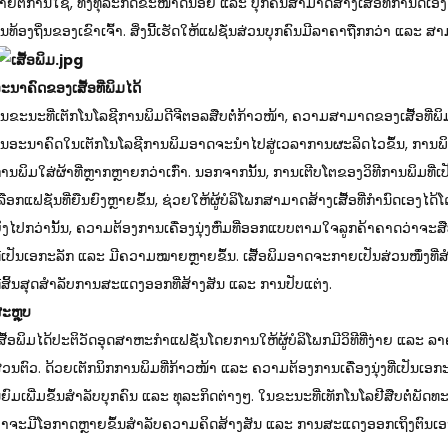
່າຍຕໍ່ການໃຊ້, ທັງທຸລະກິດຂະໜາດນ້ອຍ ແລະ ບຸກຄົນສາມາດສ້າງເສື້ອທີ່ກຳນົ
ນທ້ອງຖິ່ນຂອງເຂົາເຈົ້າ. ສິ່ງນີ້ເຮັດໃຫ້ແຟຊັ່ນສ່ວນບຸກຄົນມີລາຄາຖືກກວ່າ ແລະ 
ະນາຄົດຂອງເສື້ອທີ່ພິມໄດ້
ນຂະນະທີ່ເຕັກໂນໂລຊີການພິມດີຈີຕອລສືບຕໍ່ກ້າວໜ້າ, ຄວາມສາມາດຂອງເສື້ອທີ່
ນອະນາຄົດໃນເຕັກໂນໂລຊີການພິມອາດຈະນໍາໄປສູ່ເວລາການຜະລິດໄວຂຶ້ນ, ການພ
ານພິມໃສ່ຜ້າທີ່ຫຼາກຫຼາຍກວ່າເກົ່າ. ນອກຈາກນັ້ນ, ການເຕີບໂຕຂອງວິທີການພິມທ
ລືອກແຟຊັ່ນທີ່ຍືນຍົງຫຼາຍຂຶ້ນ, ຊ່ວຍໃຫ້ຜູ້ບໍລິໂພກສາມາດສ້າງເສື້ອທີ່ກໍານົດເອງໄດ້
ິ່ງໄປກວ່ານັ້ນ, ຄວາມຕ້ອງການເຄື່ອງນຸ່ງຫົ່ມທີ່ອອກແບບຕາມໃຈລູກຄ້າຄາດວ່າຈະສືບ
ີ່ເປັນເອກະລັກ ແລະ ມີຄວາມໝາຍຫຼາຍຂຶ້ນ. ເສື້ອພິມອາດຈະກາຍເປັນສ່ວນໜຶ່ງທີ່ສ
ີ່ສິ້ນສຸດສຳລັບການສະແດງອອກທີ່ສ້າງສັນ ແລະ ການປັບແຕ່ງ.
ະຫຼຸບ
ສື້ອພິມໄດ້ປະຕິວັດອຸດສາຫະກຳແຟຊັ່ນໂດຍການໃຫ້ຜູ້ບໍລິໂພກມີວິທີທີ່ງ່າຍ ແລະ ລາ
່ວນຕົວ. ດ້ວຍເຕັກນິກການພິມທີ່ກ້າວໜ້າ ແລະ ຄວາມຕ້ອງການເຄື່ອງນຸ່ງທີ່ເປັນເອກະລັກທີ
ິຍົມເພີ່ມຂຶ້ນສຳລັບບຸກຄົນ ແລະ ທຸລະກິດຕ່າງໆ. ໃນຂະນະທີ່ເທັກໂນໂລຢີສືບຕໍ່ພັດທະ
່າຈະມີໂອກາດຫຼາຍຂຶ້ນສຳລັບຄວາມຄິດສ້າງສັນ ແລະ ການສະແດງອອກເຖິງຕົນເອ