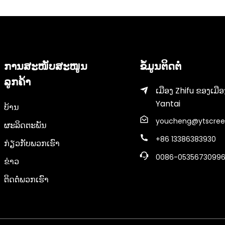
ການສະໜັບສະໜູນ
ຂໍ້ມູນຕິດຕໍ່
ລູກຄ້າ
ເມືອງ Zhifu ຂອງ​ເມືອ
Yantai​
ບ້ານ
youcheng@ytscree
ຜະລິດຕະພັນ
+86 13386383930
ກ່ຽວກັບພວກເຮົາ
0086-0535673099
ຂ່າວ
ຕິດຕໍ່ພວກເຮົາ