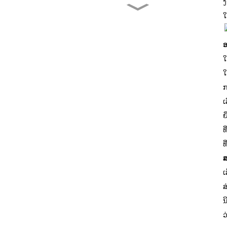
ງ
ມັນຄຸ້ມຄ່າບໍທີ່ຈະຊື້ເຄື່ອງກົດ
ໃ
ຄວາມຮ້ອນ...
ອ
ເຄື່ອງອັດຄວາມຮ້ອນເສື້ອຍືດທີ່
ໃ
ດີທີ່ສຸດ: ເສີມ...
ໃ
ກ
ເຄື່ອງພິມໜ້າຈໍເສື້ອຍືດ: ຄົບ
ເ
ຊຸດ...
ຍ
ທ
ທ
ຂາຍເຄື່ອງພິມໜ້າຈໍ...
ສ
ເ
ສ
ນ
ວ