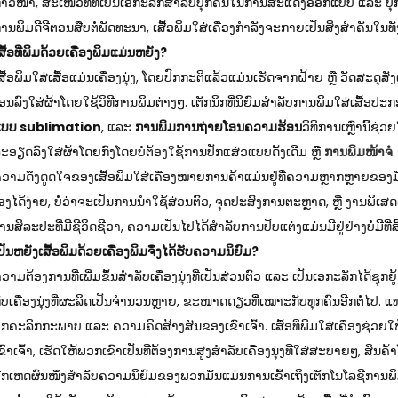
້າວໜ້າ, ສະເໜີວິທີທີ່ເປັນເອກະລັກສຳລັບບຸກຄົນໃນການສະແດງອອກແບບ ແລະ ບຸກ
ານພິມດີຈີຕອນສືບຕໍ່ພັດທະນາ, ເສື້ອພິມໃສ່ເຄື່ອງກຳລັງຈະກາຍເປັນສິ່ງສຳຄັນໃ
ສື້ອທີ່ພິມດ້ວຍເຄື່ອງພິມແມ່ນຫຍັງ?
ສື້ອພິມໃສ່ເສື້ອແມ່ນເຄື່ອງນຸ່ງ, ໂດຍປົກກະຕິແລ້ວແມ່ນເຮັດຈາກຝ້າຍ ຫຼື ວັດສະດຸສັງເ
ອນລົງໃສ່ຜ້າໂດຍໃຊ້ວິທີການພິມຕ່າງໆ. ເຕັກນິກທີ່ນິຍົມສຳລັບການພິມໃສ່ເສື້ອປະ
ແບບ sublimation
, ແລະ
ການພິມການຖ່າຍໂອນຄວາມຮ້ອນ
ວິທີການເຫຼົ່ານີ້
ະອຽດລົງໃສ່ຜ້າໂດຍກົງໂດຍບໍ່ຕ້ອງໃຊ້ການປັກແສ່ວແບບດັ້ງເດີມ ຫຼື
ການພິມໜ້າຈໍ
.
ວາມດຶງດູດໃຈຂອງເສື້ອພິມໃສ່ເຄື່ອງໝາຍການຄ້າແມ່ນຢູ່ທີ່ຄວາມຫຼາກຫຼາຍຂອງ
ອງໄດ້ງ່າຍ, ບໍ່ວ່າຈະເປັນການນຳໃຊ້ສ່ວນຕົວ, ຈຸດປະສົງການຕະຫຼາດ, ຫຼື ງານພິເສດຕ່າງໆ
ານສິລະປະທີ່ມີຊີວິດຊີວາ, ຄວາມເປັນໄປໄດ້ສຳລັບການປັບແຕ່ງແມ່ນມີຢູ່ຢ່າງບໍ່ມີທີ່ສິ
ປັນຫຍັງເສື້ອພິມດ້ວຍເຄື່ອງພິມຈຶ່ງໄດ້ຮັບຄວາມນິຍົມ?
ວາມຕ້ອງການທີ່ເພີ່ມຂຶ້ນສຳລັບເຄື່ອງນຸ່ງທີ່ເປັນສ່ວນຕົວ ແລະ ເປັນເອກະລັກໄດ້ຊຸກຍູ້ກາ
ັບເຄື່ອງນຸ່ງທີ່ຜະລິດເປັນຈຳນວນຫຼາຍ, ຂະໜາດດຽວທີ່ເໝາະກັບທຸກຄົນອີກຕໍ່ໄປ.
ຸກຄະລິກກະພາບ ແລະ ຄວາມຄິດສ້າງສັນຂອງເຂົາເຈົ້າ. ເສື້ອທີ່ພິມໃສ່ເຄື່ອງຊ່ວ
ຂົາເຈົ້າ, ເຮັດໃຫ້ພວກເຂົາເປັນທີ່ຕ້ອງການສູງສຳລັບເຄື່ອງນຸ່ງທີ່ໃສ່ສະບາຍໆ, ສິ
ີກເຫດຜົນໜຶ່ງສຳລັບຄວາມນິຍົມຂອງພວກມັນແມ່ນການເຂົ້າເຖິງເຕັກໂນໂລຊີການພິມ