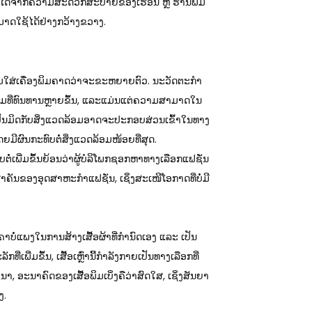
ດເອງໄດ້ຈາກຄວາມສະດວກສະບາຍຂອງເຮືອນ ຫຼື ຮ້ານພິມ
ສາມາດໃຊ້ໄດ້ຢ່າງກວ້າງຂວາງ.
ພິມໃສ່ເຄື່ອງພິມຄາດວ່າຈະຂະຫຍາຍຕົວ. ນະວັດຕະກໍາ
ິມທີ່ທົນທານຫຼາຍຂຶ້ນ, ແລະແມ່ນແຕ່ຄວາມສາມາດໃນ
ີ່ເປັນມິດກັບສິ່ງແວດລ້ອມອາດຈະປະກອບສ່ວນເຂົ້າໃນທາງ
ໂດຍມີຜົນກະທົບຕໍ່ສິ່ງແວດລ້ອມໜ້ອຍທີ່ສຸດ.
ຕໍ່ເພີ່ມຂຶ້ນຍ້ອນວ່າຜູ້ບໍລິໂພກຊອກຫາທາງເລືອກແຟຊັ່ນ
ຳຄັນຂອງອຸດສາຫະກຳແຟຊັ່ນ, ເຊິ່ງສະເໜີໂອກາດທີ່ບໍ່ມີ
ຄາບໍ່ແພງໃນການສ້າງເສື້ອຜ້າທີ່ກຳນົດເອງ ແລະ ເປັນ
່ເພີ່ມຂຶ້ນ, ເສື້ອເຫຼົ່ານີ້ກຳລັງກາຍເປັນທາງເລືອກທີ່
ນາ, ອະນາຄົດຂອງເສື້ອພິມເບິ່ງຄືວ່າສົດໃສ, ເຊິ່ງສັນຍາ
ງ.