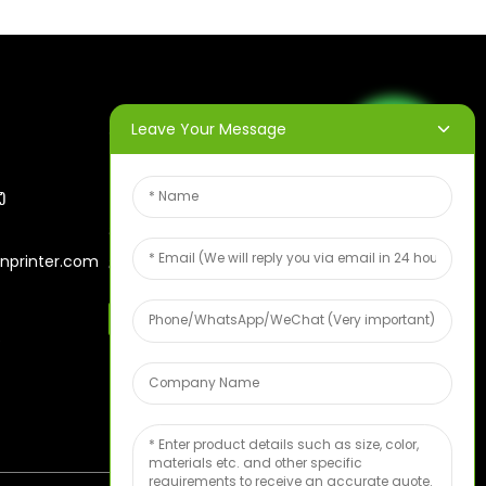
Leave Your Message
ຈົດໝາຍຂ່າວ
ງ
ກະລຸນາໃສ່ອີເມວຂອງທ່ານ ແລະ
ພວກເຮົາຈະສົ່ງແຜນການຂໍ້ມູນລ່າ
nprinter.com
ສຸດໃຫ້ທ່ານ.
ຕົວຢ່າງໝາກໄມ້ຟຣີ
6