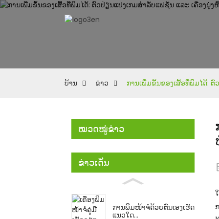
ບ້ານ
ຂ່າວ
ການເພີ່ມຂຶ້ນຂອງເສື້ອທີ່ພິມໄດ້: 
ໝວດໝູ່ຂ່າວ
ຂ່າວເດັ່ນ
ໃ
ກ
ການພິມໜ້າຈໍດ້ວຍຕົນເອງເຮັດ
ແນວໃດ...