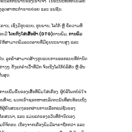
ຄະລິກກະພາບຂອງເຂົາເຈົ້າ. ໃນຂະນະທີ່ເທັກໂນໂລຢີ
ນທັງອຸດສາຫະກຳຂາຍຍ່ອຍ ແລະ ແຟຊັ່ນ.
ຄາະ, ເຊິ່ງມີຮູບແບບ, ຮູບພາບ, ໂລໂກ້ ຫຼື ຂໍ້ຄວາມທີ່
ກອບມີ
ໂດຍກົງໃສ່ເສື້ອຜ້າ (DTG)
ການພິມ,
ການພິມ
ຊ່ວຍໃຫ້ສາມາດພິມລວດລາຍທີ່ມີຄຸນນະພາບສູງ ແລະ
ມັນ. ລູກຄ້າສາມາດສ້າງຮູບແບບການອອກແບບທີ່ກຳນົດ
. ຕັ້ງແຕ່ຄຳເວົ້າທີ່ມັກ ຈົນເຖິງໂລໂກ້ບໍລິສັດ ຫຼື ຜົນ
້ນສຸດ.
ນເພີ່ມຂຶ້ນຂອງເສື້ອທີ່ພິມໃສ່ເຄື່ອງ. ຜູ້ບໍລິໂພກບໍ່ພໍໃຈ
 ແທນທີ່ຈະ, ພວກເຂົາຊອກຫາຜະລິດຕະພັນທີ່ສະທ້ອນເຖິງ
ຍໃຫ້ຜູ້ຄົນສະແດງອອກຜ່ານການເລືອກແຟຊັ່ນຂອງ
ນຄ້າໂຄສະນາ, ແລະ ແມ່ນແຕ່ຂອງຂວັນທີ່ກຳນົດເອງ.
ດິຈິຕອນ. ເນື່ອງຈາກເຄື່ອງພິມມີລາຄາຖືກກວ່າ ແລະ