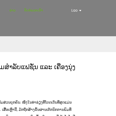
ຂ່າວ
ຕິດຕໍ່ພວກເຮົາ
Lao
ກມສຳລັບແຟຊັ່ນ ແລະ ເຄື່ອງນຸ່ງ
ມສ່ວນບຸກຄົນ. ໜຶ່ງໃນທ່າອ່ຽງທີ່ໂດດເດັ່ນທີ່ສຸດແມ່ນ
ເສື້ອເຫຼົ່ານີ້, ມັກຖືກສ້າງຂຶ້ນຜ່ານເຕັກນິກການພິມທີ່