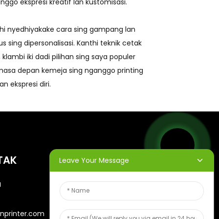
go ekspresi kreatif lan kustomisasi.
nthi nyedhiyakake cara sing gampang lan
ng dipersonalisasi. Kanthi teknik cetak
ambi iki dadi pilihan sing saya populer
 masa depan kemeja sing nganggo printing
n ekspresi diri.
TAK
BULETIN
Leave Your Message
a
Ketik email sampeyan lan
kita bakal ngirim informasi
nprinter.com
paling anyar babagan