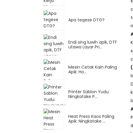
s
c
t
Apa tegese DTG?
r
A
Endi sing luwih apik, DTF
K
utawa Layar Pri...
s
c
Mesin Cetak Kain Paling
Apik: Ho...
l
D
Printer Sablon Yudu:
k
Ningkatake P...
l
Heat Press Kaos Paling
P
Apik: Ningkatake ...
d