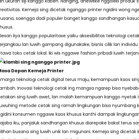
an ukuran siji kanggo kabeh. Nanging, dheweke nggoleki produk s
reativitas. Kemeja sing dicetak nganggo printer ngidini wong ng
usana, saengga dadi populer banget kanggo sandhangan kasual
husus.
lesan liya kanggo popularitase yaiku aksesibilitas teknologi cetak
erjangkau lan luwih gampang digunakake, bisnis cilik lan indiv
tawa toko cetak lokal. Iki wis nggawe fashion pribadi luwih terja
Masa Depan Kemeja Printer
marga teknologi cetak digital terus maju, kemampuan kaos sing
ambah. Inovasi teknologi cetak ing mangsa ngarep bisa nyebaba
etakan sing luwih awet, lan malah kemampuan kanggo nyetak 
uwuhing metode cetak sing ramah lingkungan bisa nyumbang kang
gidini konsumen nggawe kaos khusus kanthi dampak lingkungan
ajaba iku, panjaluk sandhangan khusus diarepake bakal terus
ilihan busana sing luwih unik lan migunani. Kemeja sing diceta