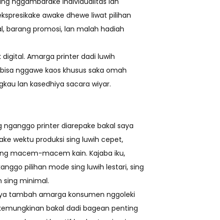
ing nggambarake individualitas lan
ekspresikake awake dhewe liwat pilihan
, barang promosi, lan malah hadiah
 digital. Amarga printer dadi luwih
idu bisa nggawe kaos khusus saka omah
ngkau lan kasedhiya sacara wiyar.
 nganggo printer diarepake bakal saya
ke wektu produksi sing luwih cepet,
ing macem-macem kain. Kajaba iku,
go pilihan mode sing luwih lestari, sing
 sing minimal.
 saya tambah amarga konsumen nggoleki
k kemungkinan bakal dadi bagean penting