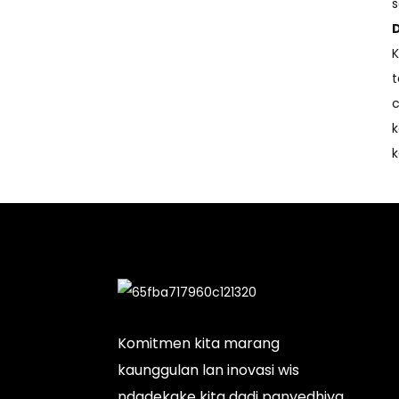
s
K
t
c
k
k
Komitmen kita marang
kaunggulan lan inovasi wis
ndadekake kita dadi panyedhiya