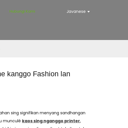
Hubungi Kami
Javanese
m
e kanggo Fashion lan
wahan sing signifikan menyang sandhangan
aiku munculé
kaos sing nganggo printer
,