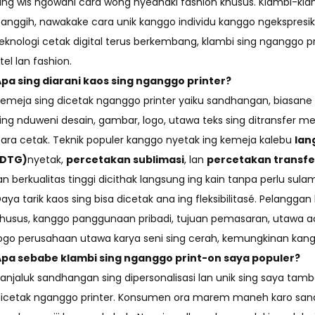
ing wis ngowahi cara wong nyedhaki fashion khusus. Klambi-klambi
anggih, nawakake cara unik kanggo individu kanggo ngekspresi
eknologi cetak digital terus berkembang, klambi sing nganggo pr
itel lan fashion.
pa sing diarani kaos sing nganggo printer?
emeja sing dicetak nganggo printer yaiku sandhangan, biasane 
ing nduweni desain, gambar, logo, utawa teks sing ditransf
ara cetak. Teknik populer kanggo nyetak ing kemeja kalebu
lan
(DTG)
nyetak,
percetakan sublimasi
, lan
percetakan transfe
an berkualitas tinggi dicithak langsung ing kain tanpa perlu sul
aya tarik kaos sing bisa dicetak ana ing fleksibilitasé. Pelang
husus, kanggo panggunaan pribadi, tujuan pemasaran, utawa aca
ogo perusahaan utawa karya seni sing cerah, kemungkinan kang
Apa sebabe klambi sing nganggo print-on saya populer?
anjaluk sandhangan sing dipersonalisasi lan unik sing saya ta
icetak nganggo printer. Konsumen ora marem maneh karo sand