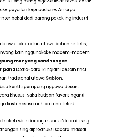
 iki, sing asring digawe liwat teknik cetak
kake gaya lan kepribadiane. Amarga
inter bakal dadi barang pokok ing industri
digawe saka katun utawa bahan sintetis,
er menyang kain nggunakake macem-macem
gsung menyang sandhangan
r panas
Cara-cara iki ngidini desain rinci
aman tradisional utawa
Sablon
.
gan bisa kanthi gampang nggawe desain
ra khusus. Saka kutipan favorit nganti
go kustomisasi meh ora ana telasé.
mbah akeh wis ndorong munculé klambi sing
hangan sing diprodhuksi sacara massal