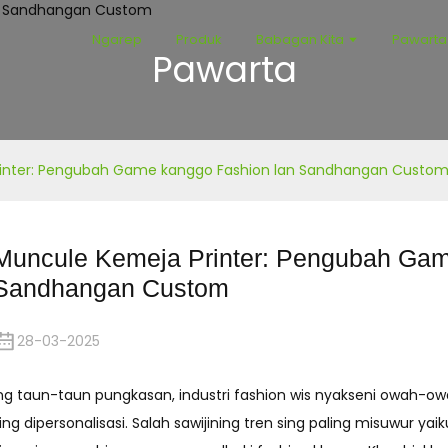
Ngarep
Produk
Babagan Kita
Pawarta
Pawarta
inter: Pengubah Game kanggo Fashion lan Sandhangan Custo
Muncule Kemeja Printer: Pengubah Gam
Sandhangan Custom
28-03-2025
ng taun-taun pungkasan, industri fashion wis nyakseni owah-o
ing dipersonalisasi. Salah sawijining tren sing paling misuwur y