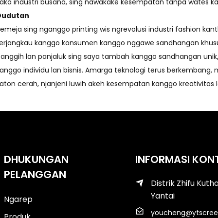
aka industri busana, sing nawakake kesempatan tanpa wates kang
Dudutan
emeja sing nganggo printing wis ngrevolusi industri fashion ka
erjangkau kanggo konsumen kanggo nggawe sandhangan khusus si
anggih lan panjaluk sing saya tambah kanggo sandhangan unik, kl
anggo individu lan bisnis. Amarga teknologi terus berkembang,
aton cerah, njanjeni luwih akeh kesempatan kanggo kreativitas la
DHUKUNGAN
INFORMASI KON
PELANGGAN
Distrik Zhifu Kuth
Yantai
Ngarep
youcheng@ytscree
Produk